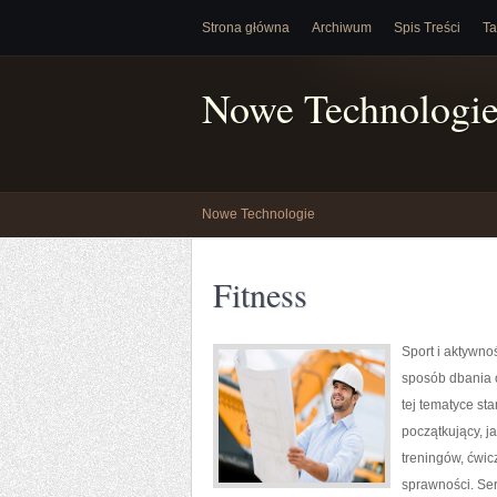
Strona główna
Archiwum
Spis Treści
Ta
Nowe Technologi
Nowe Technologie
Fitness
Sport i aktywnoś
sposób dbania 
tej tematyce s
początkujący, 
treningów, ćwic
sprawności. Ser