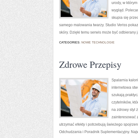
urody, w którym
wygląd. Polecam
skupia się prze
samego malowania twarzy. Studio Veriss pokaz
skóry. Dzięki temu serwis może być odbierany 
CATEGORIES:
NOWE TECHNOLOGIE
Zdrowe Przepisy
Spalarnia kalori
internetowa stw
szukają praktyc
czytelników, kt
na zdrowy styl 
zainteresować z
utrzymać efekty i potrzebują świeżego spojrz
Odchudzania i Poradnik Suplementacyjny. Najwi