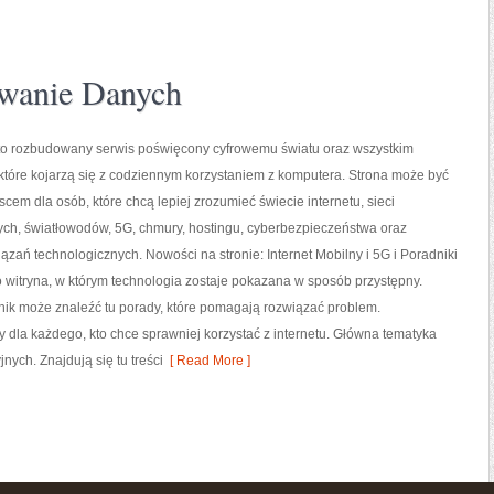
wanie Danych
l to rozbudowany serwis poświęcony cyfrowemu światu oraz wszystkim
tóre kojarzą się z codziennym korzystaniem z komputera. Strona może być
em dla osób, które chcą lepiej zrozumieć świecie internetu, sieci
h, światłowodów, 5G, chmury, hostingu, cyberbezpieczeństwa oraz
ązań technologicznych. Nowości na stronie: Internet Mobilny i 5G i Poradniki
 witryna, w którym technologia zostaje pokazana w sposób przystępny.
nik może znaleźć tu porady, które pomagają rozwiązać problem.
y dla każdego, kto chce sprawniej korzystać z internetu. Główna tematyka
nych. Znajdują się tu treści
[ Read More ]