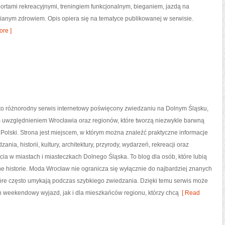
portami rekreacyjnymi, treningiem funkcjonalnym, bieganiem, jazdą na
ianym zdrowiem. Opis opiera się na tematyce publikowanej w serwisie.
re ]
o różnorodny serwis internetowy poświęcony zwiedzaniu na Dolnym Śląsku,
 uwzględnieniem Wrocławia oraz regionów, które tworzą niezwykle barwną
 Polski. Strona jest miejscem, w którym można znaleźć praktyczne informacje
ania, historii, kultury, architektury, przyrody, wydarzeń, rekreacji oraz
ia w miastach i miasteczkach Dolnego Śląska. To blog dla osób, które lubią
e historie. Moda Wrocław nie ogranicza się wyłącznie do najbardziej znanych
 które często umykają podczas szybkiego zwiedzania. Dzięki temu serwis może
 weekendowy wyjazd, jak i dla mieszkańców regionu, którzy chcą
[ Read