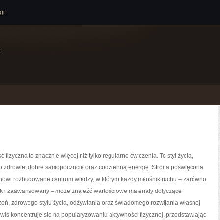
gi
e
ć fizyczna to znacznie więcej niż tylko regularne ćwiczenia. To styl życia,
o zdrowie, dobre samopoczucie oraz codzienną energię. Strona poświęcona
tanowi rozbudowane centrum wiedzy, w którym każdy miłośnik ruchu – zarówno
jak i zaawansowany – może znaleźć wartościowe materiały dotyczące
zeń, zdrowego stylu życia, odżywiania oraz świadomego rozwijania własnej
wis koncentruje się na popularyzowaniu aktywności fizycznej, przedstawiając