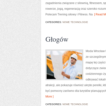
zagadnienia związane z siłownią, fitnessem, s
rowerze, jogą, regeneracją oraz szeroko rozum
Polecam Trening siłowy i Fitness. Na
[ Read Mo
CATEGORIES:
NOWE TECHNOLOGIE
Głogów
Moda Wrocław t
ze szczególnym
mapę tej części
dotyczące zwiedz
codziennego życ
odkrywać lokaln
atrakcji, ale pokazuje również ukryte perełki,
być pomocny zarówno dla turystów planujących
More ]
CATEGORIES:
NOWE TECHNOLOGIE