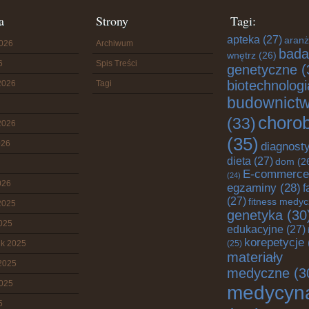
a
Strony
Tagi:
apteka
(27)
aranż
2026
Archiwum
bada
wnętrz
(26)
6
Spis Treści
genetyczne
(
biotechnologi
2026
Tagi
budownict
choro
(33)
2026
(35)
026
diagnost
dieta
(27)
dom
(2
E-commerce
(24)
026
egzaminy
(28)
f
(27)
fitness medy
2025
genetyka
(30
2025
edukacyjne
(27)
korepetycje
ik 2025
(25)
materiały
2025
medyczne
(3
2025
medycyn
5