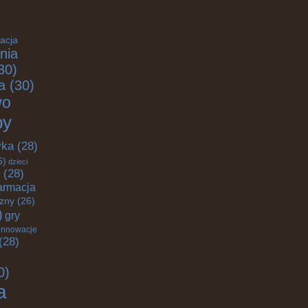
acja
nia
30)
a
(30)
wo
by
yka
(28)
6)
dzieci
(28)
armacja
czny
(26)
)
gry
innowacje
(28)
0)
a