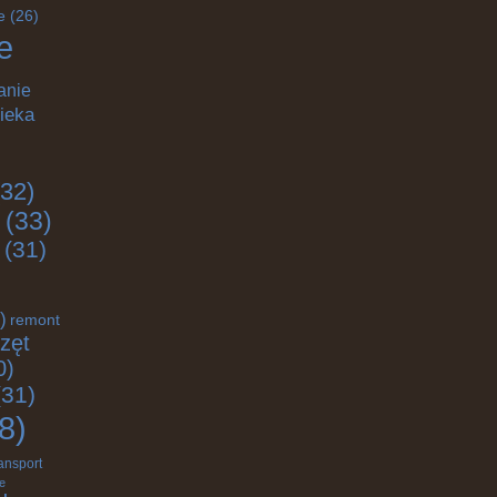
e
(26)
e
anie
ieka
32)
(33)
(31)
)
remont
zęt
0)
31)
8)
ransport
e