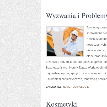
Wyzwania i Problem
Tworzymy zaawa
sprawdzone sys
Nasza działalno
nowoczesnych ro
niezawodność, 
ofertę produktó
przemysłu i przedsiębiorstw poszukujących ni
Bezpieczeństwo i Normy. Nasza oferta obejmuj
najbardziej wymagających zastosowaniach. Do
usuwaniem zanieczyszczeń, renowacją powier
CATEGORIES:
NOWE TECHNOLOGIE
Kosmetyki