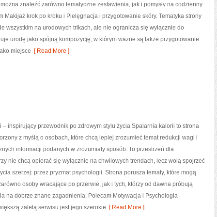
 można znaleźć zarówno tematyczne zestawienia, jak i pomysły na codzienny
 Makijaż krok po kroku i Pielęgnacja i przygotowanie skóry. Tematyka strony
de wszystkim na urodowych trikach, ale nie ogranicza się wyłącznie do
uje urodę jako spójną kompozycję, w którym ważne są także przygotowanie
jako miejsce
[ Read More ]
i – inspirujący przewodnik po zdrowym stylu życia Spalarnia kalorii to strona
orzony z myślą o osobach, które chcą lepiej zrozumieć temat redukcji wagi i
znych informacji podanych w zrozumiały sposób. To przestrzeń dla
órzy nie chcą opierać się wyłącznie na chwilowych trendach, lecz wolą spojrzeć
życia szerzej: przez pryzmat psychologii. Strona porusza tematy, które mogą
arówno osoby wracające po przerwie, jak i tych, którzy od dawna próbują
enia na dobrze znane zagadnienia. Polecam Motywacja i Psychologia
ększą zaletą serwisu jest jego szerokie
[ Read More ]