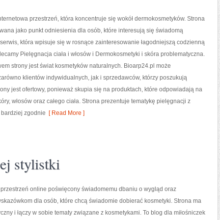
internetowa przestrzeń, która koncentruje się wokół dermokosmetyków. Strona
wana jako punkt odniesienia dla osób, które interesują się świadomą
 serwis, która wpisuje się w rosnące zainteresowanie łagodniejszą codzienną
lecamy Pielęgnacja ciała i włosów i Dermokosmetyki i skóra problematyczna.
m strony jest świat kosmetyków naturalnych. Bioarp24.pl może
arówno klientów indywidualnych, jak i sprzedawców, którzy poszukują
ny jest ofertowy, ponieważ skupia się na produktach, które odpowiadają na
ry, włosów oraz całego ciała. Strona prezentuje tematykę pielęgnacji z
 bardziej zgodnie
[ Read More ]
j stylistki
to przestrzeń online poświęcony świadomemu dbaniu o wygląd oraz
kazówkom dla osób, które chcą świadomie dobierać kosmetyki. Strona ma
yczny i łączy w sobie tematy związane z kosmetykami. To blog dla miłośniczek