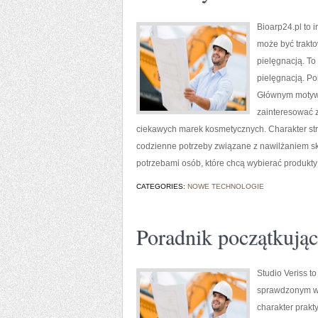
Bioarp24.pl to 
może być trakto
pielęgnacją. To
pielęgnacją. Po
Głównym motywe
zainteresować z
ciekawych marek kosmetycznych. Charakter stro
codzienne potrzeby związane z nawilżaniem skó
potrzebami osób, które chcą wybierać produkty
CATEGORIES:
NOWE TECHNOLOGIE
Poradnik początkujące
Studio Veriss 
sprawdzonym ws
charakter prakt