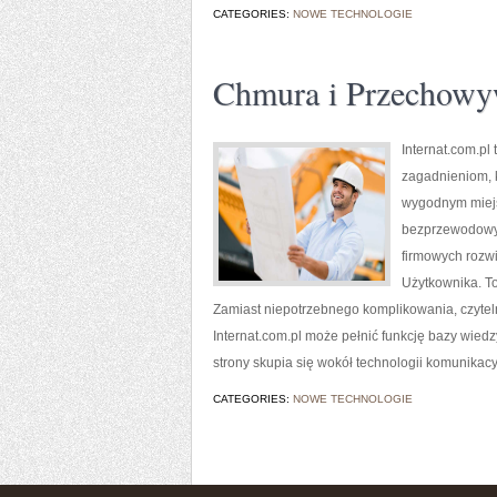
CATEGORIES:
NOWE TECHNOLOGIE
Chmura i Przechowy
Internat.com.p
zagadnieniom, k
wygodnym miejsc
bezprzewodowyc
firmowych rozwi
Użytkownika. To
Zamiast niepotrzebnego komplikowania, czytel
Internat.com.pl może pełnić funkcję bazy wiedz
strony skupia się wokół technologii komunikacyj
CATEGORIES:
NOWE TECHNOLOGIE