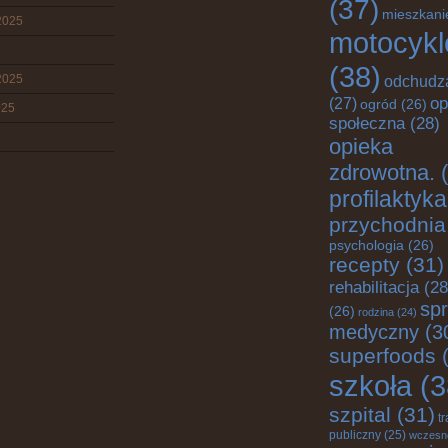
(37)
mieszkani
2025
motocykl
(38)
2025
odchudz
op
(27)
ogród
(26)
025
społeczna
(28)
opieka
zdrowotna.
(
profilaktyka
przychodnia
psychologia
(26)
recepty
(31)
rehabilitacja
(28
spr
(26)
rodzina
(24)
medyczny
(3
superfoods
(
szkoła
(3
szpital
(31)
t
publiczny
(25)
wczesn