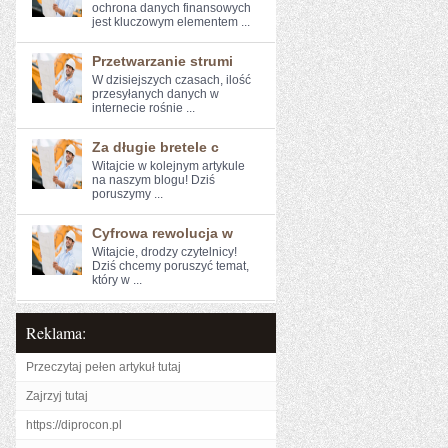
ochrona ‍danych finansowych‌
jest kluczowym elementem ...
Przetwarzanie strumi
W ​dzisiejszych czasach,⁣ ilość
przesyłanych danych w
internecie rośnie ...
Za długie bretele c
Witajcie w kolejnym artykule ​
na naszym blogu! Dziś
‌poruszymy ...
Cyfrowa rewolucja w
Witajcie, drodzy czytelnicy!
Dziś chcemy poruszyć temat,
który w ...
Reklama:
Przeczytaj pełen artykuł tutaj
Zajrzyj tutaj
https://diprocon.pl