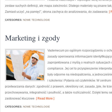
zestaw suchych definicji, ale mapa zależności. Dlatego materiały są pisane tak
Zamiast uczyć „na pamięć”, strona zachęca do analizowania, do zadawania
[ 
CATEGORIES:
NOWE TECHNOLOGIE
Marketing i zgody
Vademecum po ogólnym rozporządzeniu o ochron
zasady operowania informacjami identyfikując
zaprojektowana z myślą o realnych sytuacjach w
compliance. Jej cel to przyspieszenie interpret
były odporne na niedopatrzenia, a jednocześn
i szkolenia i Pytania od czytelników. W centrum
przetwarzania danych: zgodność z prawem, określony cel, zasada „tyle, ile trz
przechowywania, integralność i poufność, a także rozliczalność. Dzięki temu s
zastosować kluczowe
[ Read More ]
CATEGORIES:
NOWE TECHNOLOGIE