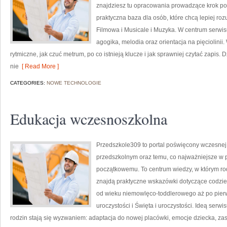
znajdziesz tu opracowania prowadzące krok po kr
praktyczna baza dla osób, które chcą lepiej r
Filmowa i Musicale i Muzyka. W centrum serwis
agogika, melodia oraz orientacja na pięciolinii
rytmiczne, jak czuć metrum, po co istnieją klucze i jak sprawniej czytać zapis. 
nie
[ Read More ]
CATEGORIES:
NOWE TECHNOLOGIE
Edukacja wczesnoszkolna
Przedszkole309 to portal poświęcony wczesne
przedszkolnym oraz temu, co najważniejsze w 
początkowemu. To centrum wiedzy, w którym ro
znajdą praktyczne wskazówki dotyczące codzi
od wieku niemowlęco-toddlerowego aż po pierws
uroczystości i Święta i uroczystości. Ideą serw
rodzin stają się wyzwaniem: adaptacja do nowej placówki, emocje dziecka, za