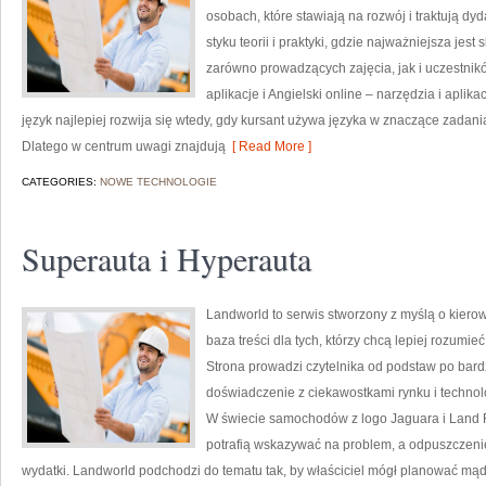
osobach, które stawiają na rozwój i traktują dy
styku teorii i praktyki, gdzie najważniejsza jes
zarówno prowadzących zajęcia, jak i uczestnikó
aplikacje i Angielski online – narzędzia i aplika
język najlepiej rozwija się wtedy, gdy kursant używa języka w znaczące zadania,
Dlatego w centrum uwagi znajdują
[ Read More ]
CATEGORIES:
NOWE TECHNOLOGIE
Superauta i Hyperauta
Landworld to serwis stworzony z myślą o kiero
baza treści dla tych, którzy chcą lepiej rozumi
Strona prowadzi czytelnika od podstaw po bard
doświadczenie z ciekawostkami rynku i technol
W świecie samochodów z logo Jaguara i Land R
potrafią wskazywać na problem, a odpuszczeni
wydatki. Landworld podchodzi do tematu tak, by właściciel mógł planować mądrz