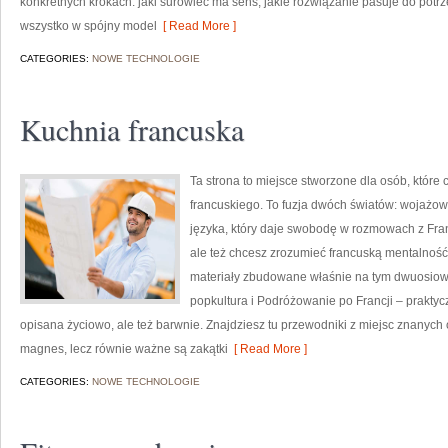
konkretnych krokach: jaki surowiec ma sens, jakie rozwiązanie pasuje do potrzeb
wszystko w spójny model
[ Read More ]
CATEGORIES:
NOWE TECHNOLOGIE
Kuchnia francuska
Ta strona to miejsce stworzone dla osób, które
francuskiego. To fuzja dwóch światów: wojażo
języka, który daje swobodę w rozmowach z Franc
ale też chcesz zrozumieć francuską mentalność 
materiały zbudowane właśnie na tym dwuosiowy
popkultura i Podróżowanie po Francji – praktyc
opisana życiowo, ale też barwnie. Znajdziesz tu przewodniki z miejsc znanych 
magnes, lecz równie ważne są zakątki
[ Read More ]
CATEGORIES:
NOWE TECHNOLOGIE