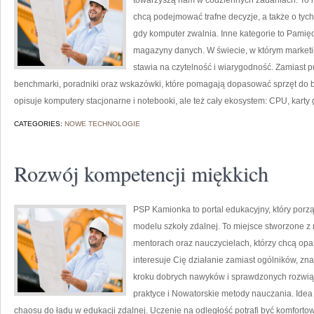
towarzyszą nam w codziennych zadaniach. To m
chcą podejmować trafne decyzje, a także o tych
gdy komputer zwalnia. Inne kategorie to Pami
magazyny danych. W świecie, w którym market
stawia na czytelność i wiarygodność. Zamiast p
benchmarki, poradniki oraz wskazówki, które pomagają dopasować sprzęt do
opisuje komputery stacjonarne i notebooki, ale też cały ekosystem: CPU, karty 
CATEGORIES:
NOWE TECHNOLOGIE
Rozwój kompetencji miękkich
PSP Kamionka to portal edukacyjny, który porzą
modelu szkoły zdalnej. To miejsce stworzone z
mentorach oraz nauczycielach, którzy chcą opa
interesuje Cię działanie zamiast ogólników, zna
kroku dobrych nawyków i sprawdzonych rozwiąz
praktyce i Nowatorskie metody nauczania. Idea 
chaosu do ładu w edukacji zdalnej. Uczenie na odległość potrafi być komforto