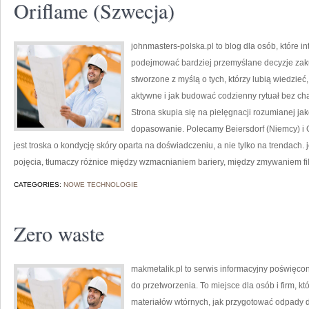
Oriflame (Szwecja)
johnmasters-polska.pl to blog dla osób, które i
podejmować bardziej przemyślane decyzje zak
stworzone z myślą o tych, którzy lubią wiedzieć,
aktywne i jak budować codzienny rytuał bez c
Strona skupia się na pielęgnacji rozumianej jako
dopasowanie. Polecamy Beiersdorf (Niemcy) i
jest troska o kondycję skóry oparta na doświadczeniu, a nie tylko na trendac
pojęcia, tłumaczy różnice między wzmacnianiem bariery, między zmywaniem fil
CATEGORIES:
NOWE TECHNOLOGIE
Zero waste
makmetalik.pl to serwis informacyjny poświęco
do przetworzenia. To miejsce dla osób i firm, kt
materiałów wtórnych, jak przygotować odpady d