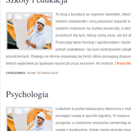
To blog o turystyce po regionie lubelskim, stw
lokalne ciekawostki i chcą planować wyjazdy w
szlaków, inspiracje na szybką wycieczkę, a tak
przestrzeń dla tych, którzy cenią ciszę, ale też 
Przeczytaj także Noclegi i agroturystyka i Gas
potrafi zaskakiwać: raz kusi nastrojowymi zak
przestrzeniami. Dlatego na stronie pojawiają się treści, które pomagają dopas
letnich wędrówek po spokojne wycieczki poza sezonem. W centrum
[ Read Mor
CATEGORIES:
NOWE TECHNOLOGIE
Psychologia
Lulitulisie to portal edukacyjna stworzona z myś
pomagać naukę w sposób łagodny. To miejsce,
przygoda, a codzienne wyzwania zamieniają si
naukę z wyobraźnią, dzięki czemu dziecko może