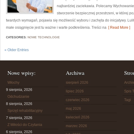
najbardziej zaciekawia. Polecamy Wychowanie f
stworzenie bezpiecznej przestrzeni, w której p
twardych wymagań, pojawia się możliwość wyboru i zachęta do inicjatywy. Lu
małe osiągnięcie jest tu ważne i warte podkreślenia. Treści na
[ Read More ]
CATEGORIES:
NOWE TECHNOLOGIE
« Older Entries
Nowe wpisy:
Archiwa
Stro
Włochy
sierpień 2026
Arch
9 sierpnia, 2026
lipiec 2026
Spis T
Odchudzanie
czerwiec 2026
Tagi
8 sierpnia, 2026
maj 2026
Sprzęt rehabilitacyjny
kwiecień 2026
7 sierpnia, 2026
Z Miłości do Czytania
marzec 2026
6 sierpnia, 2026