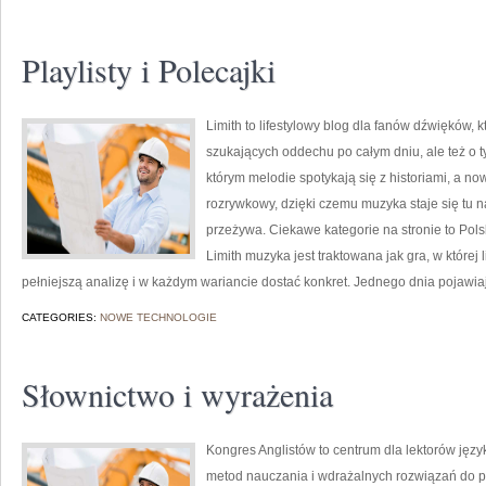
Playlisty i Polecajki
Limith to lifestylowy blog dla fanów dźwięków, k
szukających oddechu po całym dniu, ale też o ty
którym melodie spotykają się z historiami, a no
rozrywkowy, dzięki czemu muzyka staje się tu na
przeżywa. Ciekawe kategorie na stronie to Pols
Limith muzyka jest traktowana jak gra, w której 
pełniejszą analizę i w każdym wariancie dostać konkret. Jednego dnia pojawia
CATEGORIES:
NOWE TECHNOLOGIE
Słownictwo i wyrażenia
Kongres Anglistów to centrum dla lektorów jęz
metod nauczania i wdrażalnych rozwiązań do pr