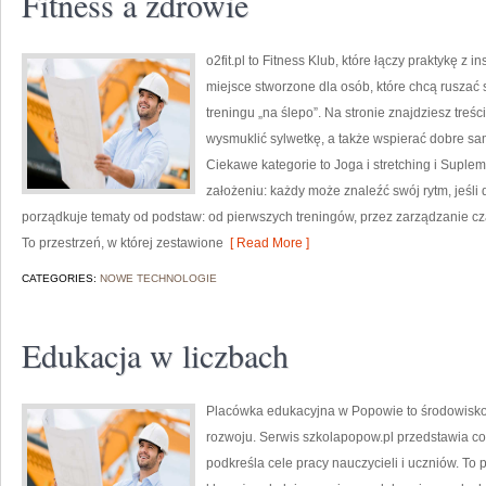
Fitness a zdrowie
o2fit.pl to Fitness Klub, które łączy praktykę z i
miejsce stworzone dla osób, które chcą ruszać 
treningu „na ślepo”. Na stronie znajdziesz treś
wysmuklić sylwetkę, a także wspierać dobre sa
Ciekawe kategorie to Joga i stretching i Supleme
założeniu: każdy może znaleźć swój rytm, jeśli
porządkuje tematy od podstaw: od pierwszych treningów, przez zarządzanie 
To przestrzeń, w której zestawione
[ Read More ]
CATEGORIES:
NOWE TECHNOLOGIE
Edukacja w liczbach
Placówka edukacyjna w Popowie to środowisko,
rozwoju. Serwis szkolapopow.pl przedstawia co
podkreśla cele pracy nauczycieli i uczniów. To