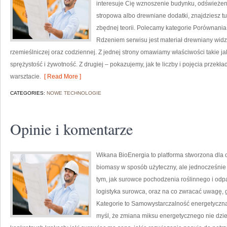
interesuje Cię wznoszenie budynku, odświeżen
stropowa albo drewniane dodatki, znajdziesz t
zbędnej teorii. Polecamy kategorie Porównania
Rdzeniem serwisu jest materiał drewniany widzi
rzemieślniczej oraz codziennej. Z jednej strony omawiamy właściwości takie ja
sprężystość i żywotność. Z drugiej – pokazujemy, jak te liczby i pojęcia przekł
warsztacie.
[ Read More ]
CATEGORIES:
NOWE TECHNOLOGIE
Opinie i komentarze
Wikana BioEnergia to platforma stworzona dla o
biomasy w sposób użyteczny, ale jednocześnie
tym, jak surowce pochodzenia roślinnego i od
logistyka surowca, oraz na co zwracać uwagę,
Kategorie to Samowystarczalność energetyczna i
myśl, że zmiana miksu energetycznego nie dziej