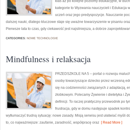
klas aż po kolejne poziomy edukacyjne, w duch
kategorie to Wyzwania nauczycieli i Edukacja 
uczeń oraz jego predyspozycje. Nauczanie poc
dalszej nauki, dlatego kluczowe staje się uważne towarzyszenie w pisaniu or
Pierwsze lata to czas, gdy ciekawość jest najsilniejsza, a dobrze zaprojektowan
CATEGORIES:
NOWE TECHNOLOGIE
Mindfulness i relaksacja
PRZEDSZKOLE NA 5 – portal o rozwoju maluchó
osoby towarzyszące dziecko przez wczesną edu
się na codzienności związanych z adaptacją, e
żłobkowym. Polecamy Żywienie i dietetyka i Żywi
definicji. To raczej praktyczny przewodnik po ty
frustracja, gdy w domu następuje spadek kontro
wytłumaczyć trudną sytuację: nowe zasady. Misją serwisu jest ułatwiać myśli 
to, co najważniejsze: zaufanie, zaradność, współpracę oraz
[ Read More ]