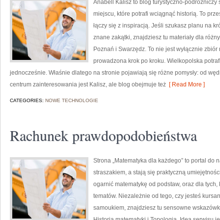
Anabell Kalisz to blog turystyczno-podróżniczy
miejscu, które potrafi wciągnąć historią. To prz
łączy się z inspiracją. Jeśli szukasz planu na 
znane zakątki, znajdziesz tu materiały dla róż
Poznań i Swarzędz. To nie jest wyłącznie zbiór
prowadzona krok po kroku. Wielkopolska potraf
jednocześnie. Właśnie dlatego na stronie pojawiają się różne pomysły: od węd
centrum zainteresowania jest Kalisz, ale blog obejmuje też
[ Read More ]
CATEGORIES:
NOWE TECHNOLOGIE
Rachunek prawdopodobieństwa
Strona „Matematyka dla każdego” to portal do na
straszakiem, a stają się praktyczną umiejętnoś
ogarnić matematykę od podstaw, oraz dla tych, 
tematów. Niezależnie od tego, czy jesteś kurs
samoukiem, znajdziesz tu sensowne wskazówki,
Historia matematyki i Topologia. Ideą serwisu j