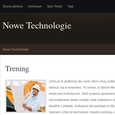
Strona główna
Archiwum
Spis Treści
Tagi
Nowe Technologie
Nowe Technologie
Trening
12ton.pl to platforma dla osób, które chcą zad
wkręcić się w kolarstwo. To serwis, w którym fit
celów jest realistyczne. Jeśli szukasz sprawdz
uporządkować swoje nawyki, tutaj znajdziesz 
ideałów z plakatu. Kategorie dla każdego to Wyz
Sednem 12ton.pl jest balans: między ambicją a