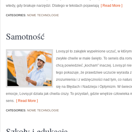
wtedy, gdy brakuje narzędzi. Dlatego w tekstach pojawiają
[ Read More ]
CATEGORIES:
NOWE TECHNOLOGIE
Samotność
Lovsy.pl to zakątek wypełnione uczuć, w którym 
zwykłe chwile w małe święto. To serwis dla roma
chcą powiedzieć „kocham” inaczej. Lovsy.pl ni
tego pokazuje, że prawdziwe uczucie wyrasta z
zrozumienia i z wdzięczności nad tym, co natu
się na Błędach i Nadzieja i Optymizm. W świec
emocje, Lovsy.pl działa jak chwila ciszy. To przystań, gdzie wnętrze człowieka
sens.
[ Read More ]
CATEGORIES:
NOWE TECHNOLOGIE
Szkoły i edukacja