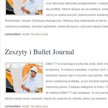
oraz dlaczego właściwe postępowanie z odpada
dla portfela. Strona skupia się na praktyce: po
rzeczy w realną korzyść, jednocześnie wspieraj
Środowisko i klimat i Edukacja ekologiczna. Główną ideą makmetalik.pl jest to, 
codzienna praktyka. Zamiast ogólników, serwis tłumaczy, czym jest odpad nada
CATEGORIES:
NOWE TECHNOLOGIE
Zeszyty i Bullet Journal
Elfiki777 to inspirujący portal dla osób, które 
przyjemny. To miejsce powstało z myślą o tych, 
budować własny styl w rysunku oraz piśmie. St
przez codzienną praktykę, aż po bardziej wym
harmonią pisma. Ciekawe kategorie to Kolor i T
W centrum Elfiki777 stoi działanie. To nie jest t
którym każdy może odnaleźć impuls do powrotu do ołówka, pióra czy markera. 
CATEGORIES:
NOWE TECHNOLOGIE