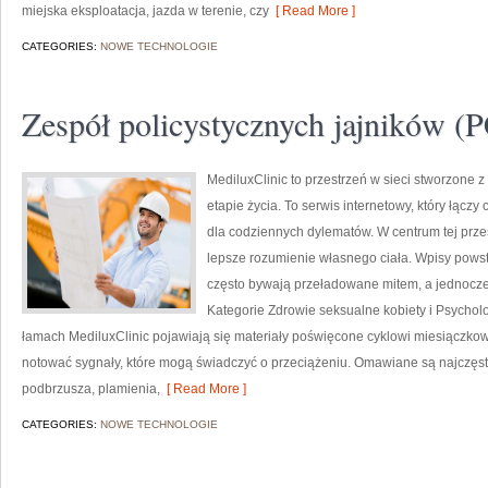
miejska eksploatacja, jazda w terenie, czy
[ Read More ]
CATEGORIES:
NOWE TECHNOLOGIE
Zespół policystycznych jajników 
MediluxClinic to przestrzeń w sieci stworzone
etapie życia. To serwis internetowy, który łąc
dla codziennych dylematów. W centrum tej prze
lepsze rozumienie własnego ciała. Wpisy powst
często bywają przeładowane mitem, a jednocze
Kategorie Zdrowie seksualne kobiety i Psychol
łamach MediluxClinic pojawiają się materiały poświęcone cyklowi miesiączkow
notować sygnały, które mogą świadczyć o przeciążeniu. Omawiane są najczęsts
podbrzusza, plamienia,
[ Read More ]
CATEGORIES:
NOWE TECHNOLOGIE