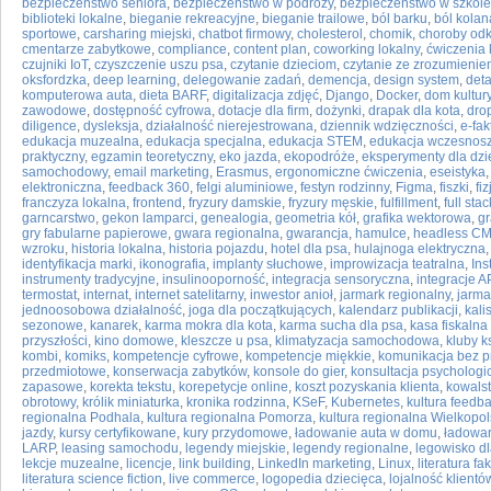
bezpieczeństwo seniora
,
bezpieczeństwo w podróży
,
bezpieczeństwo w szkole
biblioteki lokalne
,
bieganie rekreacyjne
,
bieganie trailowe
,
ból barku
,
ból kolan
sportowe
,
carsharing miejski
,
chatbot firmowy
,
cholesterol
,
chomik
,
choroby od
cmentarze zabytkowe
,
compliance
,
content plan
,
coworking lokalny
,
ćwiczenia 
czujniki IoT
,
czyszczenie uszu psa
,
czytanie dzieciom
,
czytanie ze zrozumieni
oksfordzka
,
deep learning
,
delegowanie zadań
,
demencja
,
design system
,
deta
komputerowa auta
,
dieta BARF
,
digitalizacja zdjęć
,
Django
,
Docker
,
dom kultur
zawodowe
,
dostępność cyfrowa
,
dotacje dla firm
,
dożynki
,
drapak dla kota
,
dro
diligence
,
dysleksja
,
działalność nierejestrowana
,
dziennik wdzięczności
,
e-fak
edukacja muzealna
,
edukacja specjalna
,
edukacja STEM
,
edukacja wczesnos
praktyczny
,
egzamin teoretyczny
,
eko jazda
,
ekopodróże
,
eksperymenty dla dzi
samochodowy
,
email marketing
,
Erasmus
,
ergonomiczne ćwiczenia
,
eseistyka
elektroniczna
,
feedback 360
,
felgi aluminiowe
,
festyn rodzinny
,
Figma
,
fiszki
,
fi
franczyza lokalna
,
frontend
,
fryzury damskie
,
fryzury męskie
,
fulfillment
,
full stac
garncarstwo
,
gekon lamparci
,
genealogia
,
geometria kół
,
grafika wektorowa
,
gr
gry fabularne papierowe
,
gwara regionalna
,
gwarancja
,
hamulce
,
headless C
wzroku
,
historia lokalna
,
historia pojazdu
,
hotel dla psa
,
hulajnoga elektryczna
identyfikacja marki
,
ikonografia
,
implanty słuchowe
,
improwizacja teatralna
,
Ins
instrumenty tradycyjne
,
insulinooporność
,
integracja sensoryczna
,
integracje A
termostat
,
internat
,
internet satelitarny
,
inwestor anioł
,
jarmark regionalny
,
jarma
jednoosobowa działalność
,
joga dla początkujących
,
kalendarz publikacji
,
kali
sezonowe
,
kanarek
,
karma mokra dla kota
,
karma sucha dla psa
,
kasa fiskalna
przyszłości
,
kino domowe
,
kleszcze u psa
,
klimatyzacja samochodowa
,
kluby k
kombi
,
komiks
,
kompetencje cyfrowe
,
kompetencje miękkie
,
komunikacja bez 
przedmiotowe
,
konserwacja zabytków
,
konsole do gier
,
konsultacja psychologi
zapasowe
,
korekta tekstu
,
korepetycje online
,
koszt pozyskania klienta
,
kowalst
obrotowy
,
królik miniaturka
,
kronika rodzinna
,
KSeF
,
Kubernetes
,
kultura feedb
regionalna Podhala
,
kultura regionalna Pomorza
,
kultura regionalna Wielkopol
jazdy
,
kursy certyfikowane
,
kury przydomowe
,
ładowanie auta w domu
,
ładowar
LARP
,
leasing samochodu
,
legendy miejskie
,
legendy regionalne
,
legowisko d
lekcje muzealne
,
licencje
,
link building
,
LinkedIn marketing
,
Linux
,
literatura fa
literatura science fiction
,
live commerce
,
logopedia dziecięca
,
lojalność klientó