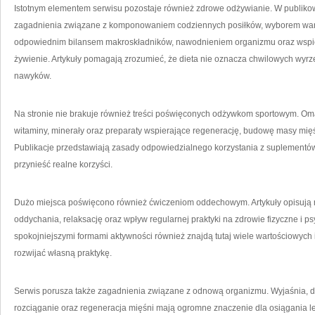
Istotnym elementem serwisu pozostaje również zdrowe odżywianie. W publik
zagadnienia związane z komponowaniem codziennych posiłków, wyborem war
odpowiednim bilansem makroskładników, nawodnieniem organizmu oraz wspie
żywienie. Artykuły pomagają zrozumieć, że dieta nie oznacza chwilowych wyr
nawyków.
Na stronie nie brakuje również treści poświęconych odżywkom sportowym. Om
witaminy, minerały oraz preparaty wspierające regenerację, budowę masy mięśn
Publikacje przedstawiają zasady odpowiedzialnego korzystania z suplementów
przynieść realne korzyści.
Dużo miejsca poświęcono również ćwiczeniom oddechowym. Artykuły opisują ró
oddychania, relaksację oraz wpływ regularnej praktyki na zdrowie fizyczne i 
spokojniejszymi formami aktywności również znajdą tutaj wiele wartościowych
rozwijać własną praktykę.
Serwis porusza także zagadnienia związane z odnową organizmu. Wyjaśnia, 
rozciąganie oraz regeneracja mięśni mają ogromne znaczenie dla osiągania 