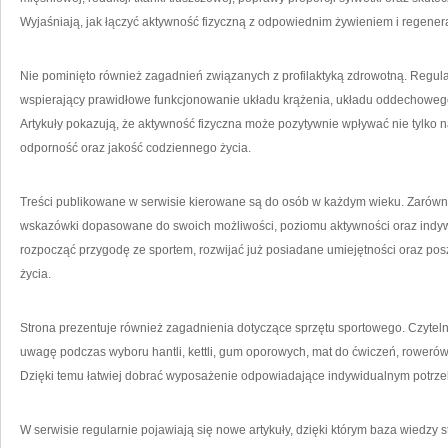
Wyjaśniają, jak łączyć aktywność fizyczną z odpowiednim żywieniem i regenerac
Nie pominięto również zagadnień związanych z profilaktyką zdrowotną. Regula
wspierający prawidłowe funkcjonowanie układu krążenia, układu oddechowego
Artykuły pokazują, że aktywność fizyczna może pozytywnie wpływać nie tylko 
odporność oraz jakość codziennego życia.
Treści publikowane w serwisie kierowane są do osób w każdym wieku. Zarówno
wskazówki dopasowane do swoich możliwości, poziomu aktywności oraz indyw
rozpocząć przygodę ze sportem, rozwijać już posiadane umiejętności oraz po
życia.
Strona prezentuje również zagadnienia dotyczące sprzętu sportowego. Czyteln
uwagę podczas wyboru hantli, kettli, gum oporowych, mat do ćwiczeń, rowerów
Dzięki temu łatwiej dobrać wyposażenie odpowiadające indywidualnym potr
W serwisie regularnie pojawiają się nowe artykuły, dzięki którym baza wiedzy 