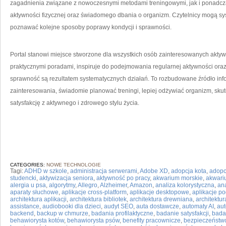
zagadnienia związane z nowoczesnymi metodami treningowymi, jak i ponadcz
aktywności fizycznej oraz świadomego dbania o organizm. Czytelnicy mogą s
poznawać kolejne sposoby poprawy kondycji i sprawności.
Portal stanowi miejsce stworzone dla wszystkich osób zainteresowanych aktyw
praktycznymi poradami, inspiruje do podejmowania regularnej aktywności oraz 
sprawność są rezultatem systematycznych działań. To rozbudowane źródło inf
zainteresowania, świadomie planować treningi, lepiej odżywiać organizm, sku
satysfakcję z aktywnego i zdrowego stylu życia.
CATEGORIES:
NOWE TECHNOLOGIE
Tagi:
ADHD w szkole
,
administracja serwerami
,
Adobe XD
,
adopcja kota
,
adopc
studencki
,
aktywizacja seniora
,
aktywność po pracy
,
akwarium morskie
,
akwari
alergia u psa
,
algorytmy
,
Allegro
,
Alzheimer
,
Amazon
,
analiza kolorystyczna
,
ana
aparaty słuchowe
,
aplikacje cross-platform
,
aplikacje desktopowe
,
aplikacje p
architektura aplikacji
,
architektura bibliotek
,
architektura drewniana
,
architektu
assistance
,
audiobooki dla dzieci
,
audyt SEO
,
auta dostawcze
,
automaty AI
,
au
backend
,
backup w chmurze
,
badania profilaktyczne
,
badanie satysfakcji
,
bada
behawiorysta kotów
,
behawiorysta psów
,
benefity pracownicze
,
bezpieczeństwo