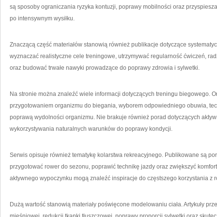
są sposoby ograniczania ryzyka kontuzji, poprawy mobilności oraz przyspiesz
po intensywnym wysiłku.
Znaczącą część materiałów stanowią również publikacje dotyczące systematycz
wyznaczać realistyczne cele treningowe, utrzymywać regularność ćwiczeń, ra
oraz budować trwałe nawyki prowadzące do poprawy zdrowia i sylwetki.
Na stronie można znaleźć wiele informacji dotyczących treningu biegowego.
przygotowaniem organizmu do biegania, wyborem odpowiedniego obuwia, tec
poprawą wydolności organizmu. Nie brakuje również porad dotyczących aktyw
wykorzystywania naturalnych warunków do poprawy kondycji.
Serwis opisuje również tematykę kolarstwa rekreacyjnego. Publikowane są po
przygotować rower do sezonu, poprawić technikę jazdy oraz zwiększyć komfor
aktywnego wypoczynku mogą znaleźć inspiracje do częstszego korzystania z r
Dużą wartość stanowią materiały poświęcone modelowaniu ciała. Artykuły pr
mięśniowej, redukcji tkanki tłuszczowej, poprawy proporcji sylwetki oraz skut