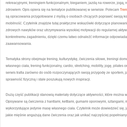
rekreacyjnymi, treningiem funkcjonalnym, bieganiem, jazdą na rowerze, jogą,
zdrowiem. Opis opiera się na tematyce publikowanej w serwisie. Polecam
Tren
są opracowania przygotowane z myślą o osobach chcących poprawić swoją kon
mobilność. Czytelnik znajdzie tutaj praktyczne wskazówki dotyczące planowa
zdrowych nawyków oraz utrzymywania wysokiej motywacji do regularnej aktywn
konkretnemu zagadnieniu, dzięki czemu łatwo odnaleźć informacje odpowiada
zaawansowania.
Tematyka strony obejmuje trening, kulturystykę, ćwiczenia siłowe, treningi do
własnego ciała, trening funkcjonalny, cardio, stretching, mobility, jogę, pilates
serwis trafia zarówno do osób rozpoczynających swoją przygodę ze sportem, jak 
sprawność fizyczną i stale poszukują nowych inspiracji.
Dużą część publikacji stanowią materiały dotyczące aktywności, które można 
Opisywane są ćwiczenia z hantlami, kettlami, gumami oporowymi, sztangami, 
wykorzystujące jedynie masę własnego ciała. Czytelnik może dowiedzieć się,
jakie mięśnie angażują dane ćwiczenia oraz jak unikać najczęściej popełnian