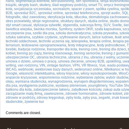
hand
,
segmentacja klientów
,
self-publishing
,
sen sportowca
,
sesja wizerunkow
książki
,
skrypty bash
,
skutery
,
ślad węglowy podróży
,
smart TV
,
smycz treningo
kota
,
socjalizacja szczeniaka
,
socrealizm
,
spacer z psem
,
spółka cywilna
,
spół
B2B
,
sprzedaż B2C
,
sprzedaż online
,
sprzedaż telefoniczna
,
sprzęt audio
,
SQLi
fotografie
,
staż zawodowy
,
sterylizacja kota
,
stłuczka
,
stomatologia zachowawc
stres przewlekły
,
stroje regionalne
,
struktury danych
,
studia online
,
studio dom
styl smart casual
,
stylizacja sylwetki
,
stypendia
,
sukcesja firmy
,
SUV
,
Svelte
,
świ
świetlica wiejska
,
świnka morska
,
Symfony
,
system OKR
,
szafa kapsułowa
,
szc
szczepienie psa
,
szelki dla psa
,
szkoła demokratyczna
,
szkoła prywatna
,
szkol
sztuka sakralna
,
szybkie czytanie
,
szyfrowanie danych
,
tańce ludowe
,
teatr ama
techniki oddechowe
,
techniki uczenia się
,
teleopieka
,
terapia online
,
terapia p
terrarium
,
testowanie oprogramowania
,
testy integracyjne
,
testy jednostkowe
,
T
torebki
,
tradycje rodzinne
,
transporter dla kota
,
trening core
,
trening dla dzieci
,
kobiet
,
trening po ciąży
,
trening równowagi
,
trening seniorów
,
trening z gumami
ubezpieczenie OC
,
ubrania techniczne
,
ubrania z lnu
,
ubrania z wełny
,
uczeni
umowa o dzieło
,
umowa o pracę
,
umowa zlecenie
,
umowy B2B
,
upskilling
,
uwa
writing
,
van rodzinny
,
VIN
,
vintage fashion
,
VPN
,
VR fitness
,
Vue
,
wada postaw
WCAG
,
webhooki
,
wektorowe bazy danych
,
weterynarz online
,
Wielkanoc w ho
Google
,
własność intelektualna
,
włosy kręcone
,
włosy wysokoporowate
,
WooC
wsparcie kryzysowe
,
wspomnienia rodzinne
,
wybielanie zębów
,
wybór studiów
oleju
,
wymiana studencka
,
wynagrodzenia
,
wynajem długoterminowy
,
wypalen
dla psa
,
wystąpienia publiczne
,
wystawy plenerowe
,
youngtimery
,
YouTube Sho
balkonu dla kota
,
zabezpieczenie lakieru
,
zabytkowe kościoły
,
zakup auta uży
zarządzanie małą firmą
,
zawieszenie
,
zdrowie hormonalne
,
zdrowie kobiet
,
zd
zdrowie w podróży
,
zdrowy kręgosłup
,
zęby kota
,
zęby psa
,
zegarki
,
znak towa
studenckie
,
żywienie kur
Comments are closed.