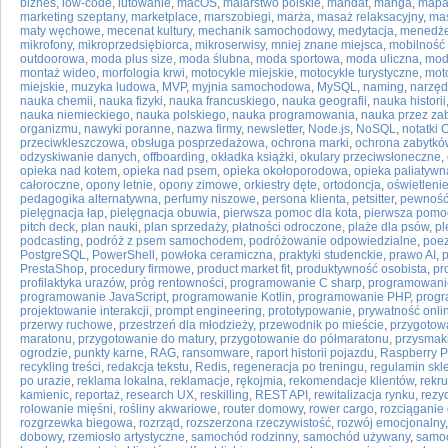
biznes
,
low-code
,
lutowanie
,
macOS
,
malarstwo polskie
,
mandat
,
manga
,
mapa 
marketing szeptany
,
marketplace
,
marszobiegi
,
marża
,
masaż relaksacyjny
,
mas
maty węchowe
,
mecenat kultury
,
mechanik samochodowy
,
medytacja
,
menedże
mikrofony
,
mikroprzedsiębiorca
,
mikroserwisy
,
mniej znane miejsca
,
mobilność 
outdoorowa
,
moda plus size
,
moda ślubna
,
moda sportowa
,
moda uliczna
,
mod
montaż wideo
,
morfologia krwi
,
motocykle miejskie
,
motocykle turystyczne
,
mot
miejskie
,
muzyka ludowa
,
MVP
,
myjnia samochodowa
,
MySQL
,
naming
,
narzęd
nauka chemii
,
nauka fizyki
,
nauka francuskiego
,
nauka geografii
,
nauka historii
nauka niemieckiego
,
nauka polskiego
,
nauka programowania
,
nauka przez z
organizmu
,
nawyki poranne
,
nazwa firmy
,
newsletter
,
Node.js
,
NoSQL
,
notatki 
przeciwkleszczowa
,
obsługa posprzedażowa
,
ochrona marki
,
ochrona zabytkó
odzyskiwanie danych
,
offboarding
,
okładka książki
,
okulary przeciwsłoneczne
,
opieka nad kotem
,
opieka nad psem
,
opieka okołoporodowa
,
opieka paliatywn
całoroczne
,
opony letnie
,
opony zimowe
,
orkiestry dęte
,
ortodoncja
,
oświetleni
pedagogika alternatywna
,
perfumy niszowe
,
persona klienta
,
petsitter
,
pewność
pielęgnacja łap
,
pielęgnacja obuwia
,
pierwsza pomoc dla kota
,
pierwsza pomoc
pitch deck
,
plan nauki
,
plan sprzedaży
,
płatności odroczone
,
plaże dla psów
,
pl
podcasting
,
podróż z psem samochodem
,
podróżowanie odpowiedzialne
,
poez
PostgreSQL
,
PowerShell
,
powłoka ceramiczna
,
praktyki studenckie
,
prawo AI
,
p
PrestaShop
,
procedury firmowe
,
product market fit
,
produktywność osobista
,
pr
profilaktyka urazów
,
próg rentowności
,
programowanie C sharp
,
programowanie
programowanie JavaScript
,
programowanie Kotlin
,
programowanie PHP
,
progr
projektowanie interakcji
,
prompt engineering
,
prototypowanie
,
prywatność onli
przerwy ruchowe
,
przestrzeń dla młodzieży
,
przewodnik po mieście
,
przygotow
maratonu
,
przygotowanie do matury
,
przygotowanie do półmaratonu
,
przysmak
ogrodzie
,
punkty karne
,
RAG
,
ransomware
,
raport historii pojazdu
,
Raspberry P
recykling treści
,
redakcja tekstu
,
Redis
,
regeneracja po treningu
,
regulamin skl
po urazie
,
reklama lokalna
,
reklamacje
,
rękojmia
,
rekomendacje klientów
,
rekru
kamienic
,
reportaż
,
research UX
,
reskilling
,
REST API
,
rewitalizacja rynku
,
rezy
rolowanie mięśni
,
rośliny akwariowe
,
router domowy
,
rower cargo
,
rozciąganie
rozgrzewka biegowa
,
rozrząd
,
rozszerzona rzeczywistość
,
rozwój emocjonalny
dobowy
,
rzemiosło artystyczne
,
samochód rodzinny
,
samochód używany
,
samoc