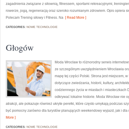
zagadnienia związane z siłownią, fitnessem, sportami rekreacyjnymi, treningi
rowerze, jogą, regeneracją oraz szeroko rozumianym zdrowiem. Opis opiera si
Polecam Trening siłowy i Fitness. Na
[ Read More ]
CATEGORIES:
NOWE TECHNOLOGIE
Głogów
Moda Wrocław to różnorodny serwis interneto
ze szczególnym uwzględnieniem Wrocławia ora
mapę tej części Polski. Strona jest miejscem, 
dotyczące zwiedzania, historii, kultury, architek
codziennego życia w miastach i miasteczkach Do
odkrywać lokalne historie. Moda Wrocław nie o
atrakcji, ale pokazuje również ukryte perełki, które często umykają podczas s
być pomocny zarówno dla turystów planujących weekendowy wyjazd, jak i dla 
More ]
CATEGORIES:
NOWE TECHNOLOGIE