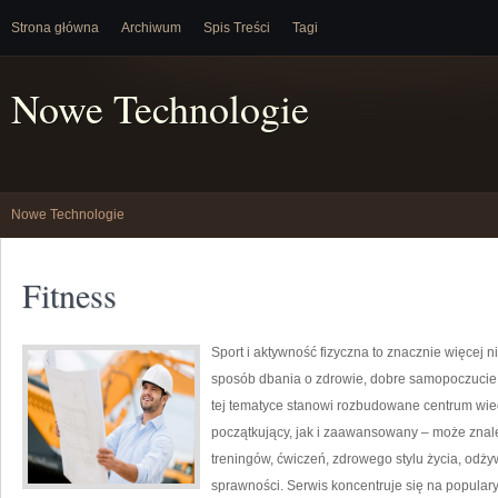
Strona główna
Archiwum
Spis Treści
Tagi
Nowe Technologie
Nowe Technologie
Fitness
Sport i aktywność fizyczna to znacznie więcej niż
sposób dbania o zdrowie, dobre samopoczucie
tej tematyce stanowi rozbudowane centrum wie
początkujący, jak i zaawansowany – może znal
treningów, ćwiczeń, zdrowego stylu życia, odż
sprawności. Serwis koncentruje się na popular