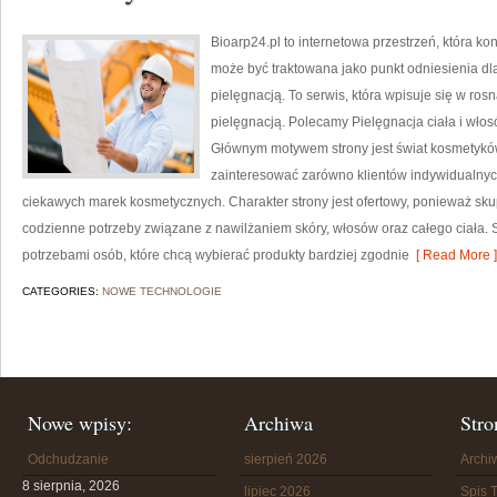
Bioarp24.pl to internetowa przestrzeń, która k
może być traktowana jako punkt odniesienia dla
pielęgnacją. To serwis, która wpisuje się w ro
pielęgnacją. Polecamy Pielęgnacja ciała i wło
Głównym motywem strony jest świat kosmetykó
zainteresować zarówno klientów indywidualnych
ciekawych marek kosmetycznych. Charakter strony jest ofertowy, ponieważ sku
codzienne potrzeby związane z nawilżaniem skóry, włosów oraz całego ciała. S
potrzebami osób, które chcą wybierać produkty bardziej zgodnie
[ Read More ]
CATEGORIES:
NOWE TECHNOLOGIE
Nowe wpisy:
Archiwa
Stro
Odchudzanie
sierpień 2026
Arch
8 sierpnia, 2026
lipiec 2026
Spis T