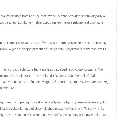
udio Veriss daje bardzo duże możliwości. Można rozwijać na nim artykuły o
ć treści poradnikowe w stylu czego unikać. Taka struktura jest przyjazna
piracji makijażowych. Jego główna siła polega na tym, że nie ogranicza się do
azdami w jedną, spójną przestrzeń. Dzięki temu użytkownik może znaleźć tu
 myślą o osobach, które lubią makijaż bez zbędnego komplikowania. Nie
któw, ale o pokazanie, jak do nich dojść, jakich błędów unikać i jak
o ważne, bo wiele osób chce wyglądać modnie, ale nie zawsze wie, od czego
 inspiracji.
wej przestrzeni pełnej pomysłów. Artykuły mogą być czytane zarówno szybko,
, jak i spokojniej, gdy użytkownik chce poszukać inspiracji. To sprawia, że
czą. Każda z tych funkcji wzmacnia wartość serwisu i pozwala rozwijać go w