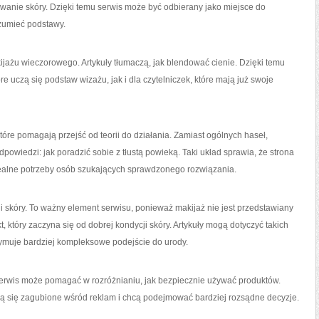
wanie skóry. Dzięki temu serwis może być odbierany jako miejsce do
zumieć podstawy.
ijażu wieczorowego. Artykuły tłumaczą, jak blendować cienie. Dzięki temu
e uczą się podstaw wizażu, jak i dla czytelniczek, które mają już swoje
które pomagają przejść od teorii do działania. Zamiast ogólnych haseł,
dpowiedzi: jak poradzić sobie z tłustą powieką. Taki układ sprawia, że strona
realne potrzeby osób szukających sprawdzonego rozwiązania.
ji skóry. To ważny element serwisu, ponieważ makijaż nie jest przedstawiany
, który zaczyna się od dobrej kondycji skóry. Artykuły mogą dotyczyć takich
rzymuje bardziej kompleksowe podejście do urody.
erwis może pomagać w rozróżnianiu, jak bezpiecznie używać produktów.
zują się zagubione wśród reklam i chcą podejmować bardziej rozsądne decyzje.