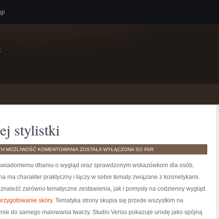
gi
e
j stylistki
PORADNIK
TH
MOŻLIWOŚĆ KOMENTOWANIA
ZOSTAŁA WYŁĄCZONA
SO FAR
POCZĄTKUJĄCEJ
STYLISTKI
ny świadomemu dbaniu o wygląd oraz sprawdzonym wskazówkom dla osób,
na ma charakter praktyczny i łączy w sobie tematy związane z kosmetykami.
 znaleźć zarówno tematyczne zestawienia, jak i pomysły na codzienny wygląd.
 przygotowanie skóry
. Tematyka strony skupia się przede wszystkim na
cznie do samego malowania twarzy. Studio Veriss pokazuje urodę jako spójną