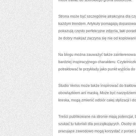
może trafiać do szerokiego grona odbiorców.
Strona może być szczególnie atrakcyjna dla cz
każdym trendem. Artykuły pomagają dopasować
pokazują często perfekcyjne zdjęcia, taki porad
że dobry makijaż zaczyna się nie od kopiowania
Na blogu można zauważyć także zainteresowani
bardziej inspiracyjnego charakteru. Czytelnic
potraktować te przykłady jako punkt wyjścia do 
Studio Veriss może także inspirować do trakto
obowiązkiem ani maską. Może być narzędziem ek
kreska, mogą zmienić odbiór całej stylizacji i do
Treści publikowane na stronie mają potencjał
szukać tu tutoriali dla początkujących. Osoby 
pracujące zawodowo mogą korzystać z porad d