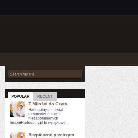
POPULAR
RECENT
Z Miłości do Czyta
Harlequiny.pl – świat
romansów, emocji i
niezapomnianych
historiiHarlequiny.pl to wyjątkowe ...
Bezpieczne przetrzym