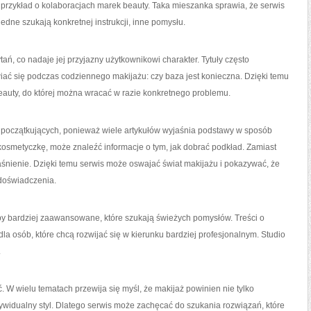
a przykład o kolaboracjach marek beauty. Taka mieszanka sprawia, że serwis
dne szukają konkretnej instrukcji, inne pomysłu.
ytań, co nadaje jej przyjazny użytkownikowi charakter. Tytuły często
iać się podczas codziennego makijażu: czy baza jest konieczna. Dzięki temu
eauty, do której można wracać w razie konkretnego problemu.
 początkujących, ponieważ wiele artykułów wyjaśnia podstawy w sposób
kosmetyczkę, może znaleźć informacje o tym, jak dobrać podkład. Zamiast
yjaśnienie. Dzięki temu serwis może oswajać świat makijażu i pokazywać, że
doświadczenia.
y bardziej zaawansowane, które szukają świeżych pomysłów. Treści o
a osób, które chcą rozwijać się w kierunku bardziej profesjonalnym. Studio
.
 W wielu tematach przewija się myśl, że makijaż powinien nie tylko
ywidualny styl. Dlatego serwis może zachęcać do szukania rozwiązań, które