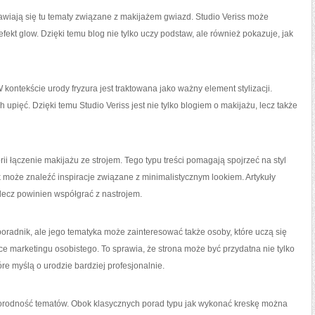
awiają się tu tematy związane z makijażem gwiazd. Studio Veriss może
fekt glow. Dzięki temu blog nie tylko uczy podstaw, ale również pokazuje, jak
 kontekście urody fryzura jest traktowana jako ważny element stylizacji.
upięć. Dzięki temu Studio Veriss jest nie tylko blogiem o makijażu, lecz także
i łączenie makijażu ze strojem. Tego typu treści pomagają spojrzeć na styl
k może znaleźć inspiracje związane z minimalistycznym lookiem. Artykuły
 lecz powinien współgrać z nastrojem.
poradnik, ale jego tematyka może zainteresować także osoby, które uczą się
ce marketingu osobistego. To sprawia, że strona może być przydatna nie tylko
óre myślą o urodzie bardziej profesjonalnie.
norodność tematów. Obok klasycznych porad typu jak wykonać kreskę można