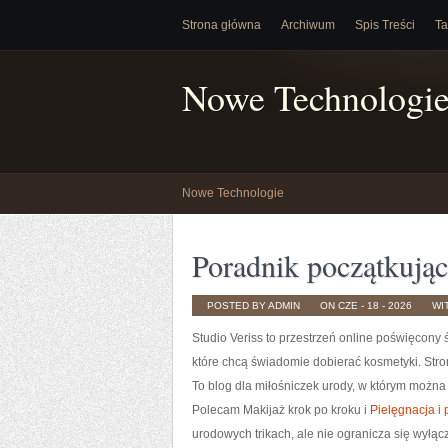
Strona główna
Archiwum
Spis Treści
Ta
Nowe Technologi
Nowe Technologie
Poradnik początkujące
POSTED BY ADMIN
ON CZE - 18 - 2026
WI
Studio Veriss to przestrzeń online poświęco
które chcą świadomie dobierać kosmetyki. Stro
To blog dla miłośniczek urody, w którym można
Polecam Makijaż krok po kroku i
Pielęgnacja i
urodowych trikach, ale nie ogranicza się wyłą