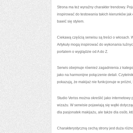
Strona ma też wyraźny charakter trendowy. Poj
inspirować do testowania takich kierunków jak e
bawić się stylem.
Ciekawą częścią serwisu są treści o włosach. W
Artykuły mogą inspirować do wykonania luźnych 
portalem o wyglądzie od A do Z.
Serwis obejmuje również zagadnienia z kategori
jako na harmonijne połączenie detali. Czytelni
pokazują, że makijaż nie funkcjonuje w próżni,
Studio Veriss można określić jako internetowy 
wizażu. W serwisie pojawiają się wątki dotyczą
dla pasjonatek makijażu, ale także dla osób, kt
Charakterystyczną cechą strony jest duża róż