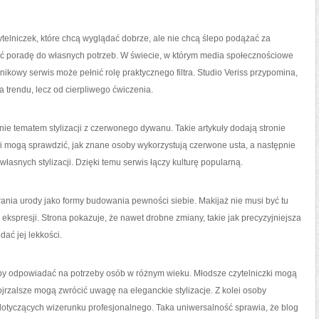
ytelniczek, które chcą wyglądać dobrze, ale nie chcą ślepo podążać za
 poradę do własnych potrzeb. W świecie, w którym media społecznościowe
nikowy serwis może pełnić rolę praktycznego filtra. Studio Veriss przypomina,
 trendu, lecz od cierpliwego ćwiczenia.
e tematem stylizacji z czerwonego dywanu. Takie artykuły dodają stronie
zki mogą sprawdzić, jak znane osoby wykorzystują czerwone usta, a następnie
własnych stylizacji. Dzięki temu serwis łączy kulturę popularną.
wania urody jako formy budowania pewności siebie. Makijaż nie musi być tu
spresji. Strona pokazuje, że nawet drobne zmiany, takie jak precyzyjniejsza
dać jej lekkości.
, by odpowiadać na potrzeby osób w różnym wieku. Młodsze czytelniczki mogą
dojrzalsze mogą zwrócić uwagę na eleganckie stylizacje. Z kolei osoby
otyczących wizerunku profesjonalnego. Taka uniwersalność sprawia, że blog