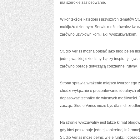
ma szerokie zastosowanie.
W kontekście kategorii i przyszłych tematów St
makijażu dziennym. Serwis może również tworzy
zarówno użytkownikom, jak i wyszukiwarkom.
Studio Veriss można opisać jako blog pełen ins
jednej wąskiej dziedziny. Łączy inspiracje gwi
zarówno poradę dotyczącą codziennej rutyny.
Strona sprawia wrażenie miejsca tworzonego z
chodzi wyłącznie o prezentowanie idealnych efe
dopasować technikę do własnych możliwości. T
zacząć. Studio Veriss może być dla nich źródłem
Na stronie wyczuwalny jest także klimat blogo
gdy ktoś potrzebuje jednej konkretnej informacji
Studio Veriss może pełnić wiele funkcji: dorad