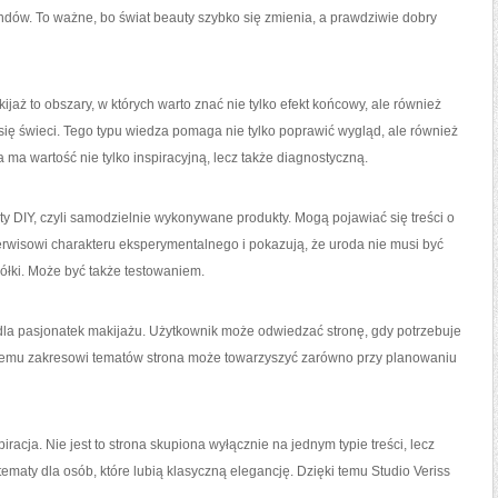
ndów. To ważne, bo świat beauty szybko się zmienia, a prawdziwie dobry
kijaż to obszary, w których warto znać nie tylko efekt końcowy, ale również
 się świeci. Tego typu wiedza pomaga nie tylko poprawić wygląd, ale również
 ma wartość nie tylko inspiracyjną, lecz także diagnostyczną.
ty DIY, czyli samodzielnie wykonywane produkty. Mogą pojawiać się treści o
serwisowi charakteru eksperymentalnego i pokazują, że uroda nie musi być
ółki. Może być także testowaniem.
dla pasjonatek makijażu. Użytkownik może odwiedzać stronę, gdy potrzebuje
kiemu zakresowi tematów strona może towarzyszyć zarówno przy planowaniu
iracja. Nie jest to strona skupiona wyłącznie na jednym typie treści, lecz
aty dla osób, które lubią klasyczną elegancję. Dzięki temu Studio Veriss