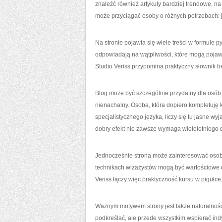
znaleźć również artykuły bardziej trendowe, n
może przyciągać osoby o różnych potrzebach: je
Na stronie pojawia się wiele treści w formule p
odpowiadają na wątpliwości, które mogą pojaw
Studio Veriss przypomina praktyczny słownik b
Blog może być szczególnie przydatny dla osób
nienachalny. Osoba, która dopiero kompletuję 
specjalistycznego języka, liczy się tu jasne w
dobry efekt nie zawsze wymaga wieloletniego 
Jednocześnie strona może zainteresować osob
technikach wizażystów mogą być wartościowe dl
Veriss łączy więc praktyczność kursu w pigułce
Ważnym motywem strony jest także naturalność.
podkreślać, ale przede wszystkim wspierać ind