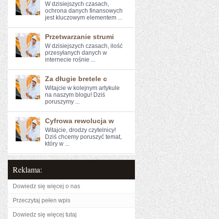
W ⁣dzisiejszych czasach,
ochrona ‍danych finansowych‌
jest kluczowym elementem ...
Przetwarzanie strumi
W ​dzisiejszych czasach,⁣ ilość
przesyłanych danych w
internecie rośnie ...
Za długie bretele c
Witajcie w kolejnym artykule ​
na naszym blogu! Dziś
‌poruszymy ...
Cyfrowa rewolucja w
Witajcie, drodzy czytelnicy!
Dziś chcemy poruszyć temat,
który w ...
Reklama:
Dowiedz się więcej o nas
Przeczytaj pełen wpis
Dowiedz się więcej tutaj