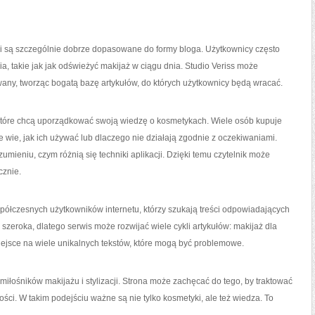
zacji są szczególnie dobrze dopasowane do formy bloga. Użytkownicy często
, takie jak jak odświeżyć makijaż w ciągu dnia. Studio Veriss może
ny, tworząc bogatą bazę artykułów, do których użytkownicy będą wracać.
które chcą uporządkować swoją wiedzę o kosmetykach. Wiele osób kupuje
 wie, jak ich używać lub dlaczego nie działają zgodnie z oczekiwaniami.
mieniu, czym różnią się techniki aplikacji. Dzięki temu czytelnik może
cznie.
spółczesnych użytkowników internetu, którzy szukają treści odpowiadających
 szeroka, dlatego serwis może rozwijać wiele cykli artykułów: makijaż dla
ejsce na wiele unikalnych tekstów, które mogą być problemowe.
 miłośników makijażu i stylizacji. Strona może zachęcać do tego, by traktować
ości. W takim podejściu ważne są nie tylko kosmetyki, ale też wiedza. To