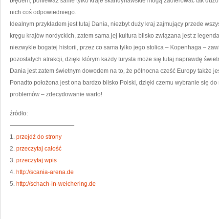
błędem, ponieważ same tylko kraje skandynawskie mogą zaoferować tak dużo 
nich coś odpowiedniego.
Idealnym przykładem jest tutaj Dania, niezbyt duży kraj zajmujący przede wsz
kręgu krajów nordyckich, zatem sama jej kultura blisko związana jest z legenda
niezwykle bogatej historii, przez co sama tylko jego stolica – Kopenhaga – z
pozostałych atrakcji, dzięki którym każdy turysta może się tutaj naprawdę świet
Dania jest zatem świetnym dowodem na to, że północna cześć Europy także j
Ponadto położona jest ona bardzo blisko Polski, dzięki czemu wybranie się do
problemów – zdecydowanie warto!
źródło:
———————————
1.
przejdź do strony
2.
przeczytaj całość
3.
przeczytaj wpis
4.
http://scania-arena.de
5.
http://schach-in-weichering.de