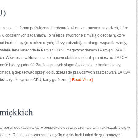
U)
zesna platforma poświęcona hardware’owi oraz naprawom urządzeń, które
 w codziennych zadaniach. To miejsce stworzone z myślą o osobach, które
 trafne decyzje, a także o tych, którzy potrzebują realnego wsparcia wtedy,
walnia. Inne kategorie to Pamięci RAM i magazyny danych i Pamięci RAM i
h. W świecie, w którym marketingowe obietnice potrafią zamieszać, LAKOM
lność i wiarygodność. Zamiast pustych sloganów dostajesz konkret: testy,
 pomagają dopasować sprzęt do budżetu i do prawdziwych zastosowań. LAKOM
też cały ekosystem: CPU, karty graficzne,
[ Read More ]
miękkich
 portal edukacyjny, który porządkuje doświadczenia o tym, jak kształcić się w
dalnej. To miejsce stworzone z myślą o dzieciach i młodzieży, domowych