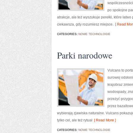
współczesności.
po spokojne par
atrakcje, ale też wyszukuje perełki, które łatwo 
ciekawsza, gdy rozumiesz miejsce.
[ Read Mor
CATEGORIES:
NOWE TECHNOLOGIE
Parki narodowe
Vulcans to port
surowej odsłoni
krajobraz zmien
wodospady, znaj
przeżyć przygod
przez bazaltowe
wybierają zjawiska naturalne. Vulcans pokazuje
tylko cel, ale też rytuał
[ Read More ]
CATEGORIES:
NOWE TECHNOLOGIE