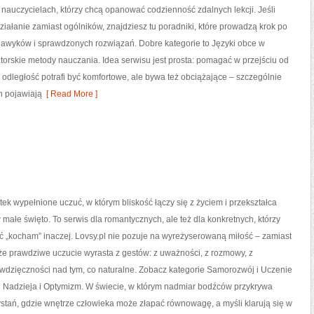
nauczycielach, którzy chcą opanować codzienność zdalnych lekcji. Jeśli
działanie zamiast ogólników, znajdziesz tu poradniki, które prowadzą krok po
nawyków i sprawdzonych rozwiązań. Dobre kategorie to Języki obce w
torskie metody nauczania. Idea serwisu jest prosta: pomagać w przejściu od
 odległość potrafi być komfortowe, ale bywa też obciążające – szczególnie
h pojawiają
[ Read More ]
ątek wypełnione uczuć, w którym bliskość łączy się z życiem i przekształca
 małe święto. To serwis dla romantycznych, ale też dla konkretnych, którzy
 „kocham” inaczej. Lovsy.pl nie pozuje na wyreżyserowaną miłość – zamiast
że prawdziwe uczucie wyrasta z gestów: z uważności, z rozmowy, z
 wdzięczności nad tym, co naturalne. Zobacz kategorie Samorozwój i Uczenie
i Nadzieja i Optymizm. W świecie, w którym nadmiar bodźców przykrywa
rzystań, gdzie wnętrze człowieka może złapać równowagę, a myśli klarują się w