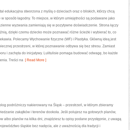
ortal edukacyjna stworzona z myślą o dzieciach oraz o bliskich, którzy chcą
w sposób łagodny. To miejsce, w którym umiejętności są podawane jako
dzienne wyzwania zamieniają się w pozytywne doświadczenie. Strona łączy
nią, dzięki czemu dziecko może poznawać różne ścieżki i wybierać to, co
iekawia. Polecamy Wychowanie fizyczne (WF) i Plastyka. Główną ideą jest
iecznej przestrzeni, w której poznawanie odbywa się bez stresu. Zamiast
ru i zachęta do inicjatywy. Lulitulisie pomaga budować odwagę, bo każde
enia. Treści na
[ Read More ]
 blog podróżniczy nakierowany na Śląsk – przestrzeń, w którym zbieramy
wiedzanie zakątków i terenów dookoła. Jeśli polujesz na gotowych planów,
w albo planów na kilka dni, znajdziesz tu opisy podane przystępnie, z uwagą
województwo śląskie bez nadęcia, ale z uważnością dla tradycji i