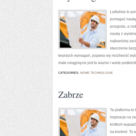
Lulitulisie to p
pomagać naukę 
przygoda, a co
naukę z wyobraź
najbardziej zac
stworzenie bezp
twardych wymagań, pojawia się możliwość wybo
małe osiągnięcie jest tu ważne i warte podkreśl
CATEGORIES:
NOWE TECHNOLOGIE
Zabrze
Ta platforma to
inspiracje na z
krótkich wypadó
na konkret. To 