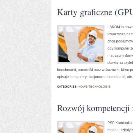
Karty graficzne (GP
LAKOM to nowoc
towarzyszą nam
chcą podejmować
gdy komputer z
magazyny danyc
stawia na czyte
benchmarki, poradniki oraz wskazówki, które
opisuje komputery stacjonarne i notebooki, ale 
CATEGORIES:
NOWE TECHNOLOGIE
Rozwój kompetencji 
PSP Kamionka to
modelu szkoły z