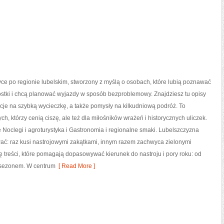
tyce po regionie lubelskim, stworzony z myślą o osobach, które lubią poznawać
stki i chcą planować wyjazdy w sposób bezproblemowy. Znajdziesz tu opisy
acje na szybką wycieczkę, a także pomysły na kilkudniową podróż. To
ych, którzy cenią ciszę, ale też dla miłośników wrażeń i historycznych uliczek.
e Noclegi i agroturystyka i Gastronomia i regionalne smaki. Lubelszczyzna
wać: raz kusi nastrojowymi zakątkami, innym razem zachwyca zielonymi
ię treści, które pomagają dopasowywać kierunek do nastroju i pory roku: od
 sezonem. W centrum
[ Read More ]