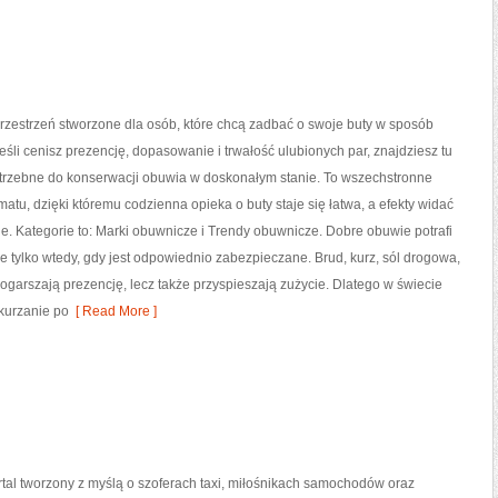
rzestrzeń stworzone dla osób, które chcą zadbać o swoje buty w sposób
Jeśli cenisz prezencję, dopasowanie i trwałość ulubionych par, znajdziesz tu
otrzebne do konserwacji obuwia w doskonałym stanie. To wszechstronne
matu, dzięki któremu codzienna opieka o buty staje się łatwa, a efekty widać
ie. Kategorie to: Marki obuwnicze i Trendy obuwnicze. Dobre obuwie potrafi
ale tylko wtedy, gdy jest odpowiednio zabezpieczane. Brud, kurz, sól drogowa,
ogarszają prezencję, lecz także przyspieszają zużycie. Dlatego w świecie
kurzanie po
[ Read More ]
ortal tworzony z myślą o szoferach taxi, miłośnikach samochodów oraz