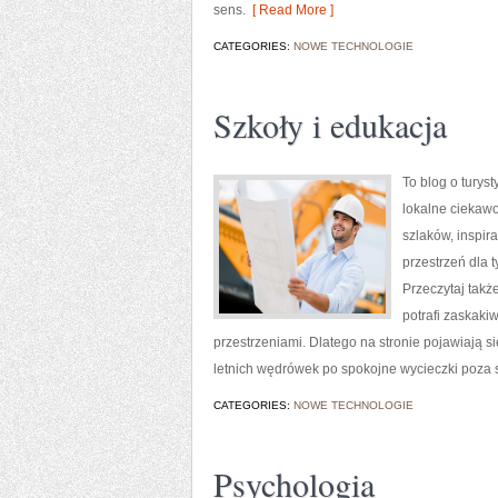
sens.
[ Read More ]
CATEGORIES:
NOWE TECHNOLOGIE
Szkoły i edukacja
To blog o turys
lokalne ciekawo
szlaków, inspir
przestrzeń dla t
Przeczytaj takż
potrafi zaskaki
przestrzeniami. Dlatego na stronie pojawiają s
letnich wędrówek po spokojne wycieczki poza
CATEGORIES:
NOWE TECHNOLOGIE
Psychologia