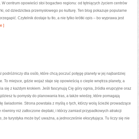
 W centrum opowieści stoi bogactwo regionu: od tętniących życiem centrów
ki, od dziedzictwa przemysłowego po kulturę. Ten blog pokazuje popularne
przegapić. Czytelnik dostaje tu tło, a nie tylko krótki opis – bo wyprawa jest
e ]
al podróżniczy dla osób, które chcą poczuć potęgę planety w jej najbardziej
e. To miejsce, gdzie wojaż staje się opowieścią o cieple wnętrza planety, a
ia się z każdym krokiem. Jeśli fascynują Cię góry ognia, źródła erupcyjne oraz
dziesz tu pomysły do planowania tras, a także wiedzę, które pomagają
ę świadomie. Strona powstała z myślą o tych, którzy wolą ścieżki prowadzące
 równiny niż zatłoczone deptaki, i którzy zamiast przypadkowych atrakcji
, że turystyka może być uważna, a jednocześnie ekscytująca. Tu liczy się nie