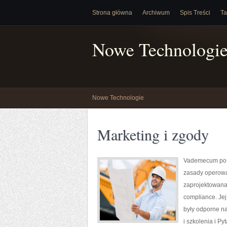
Strona główna
Archiwum
Spis Treści
Ta
Nowe Technologi
Nowe Technologie
Marketing i zgody
Vademecum po o
zasady operowa
zaprojektowana 
compliance. Jej
były odporne n
i szkolenia i P