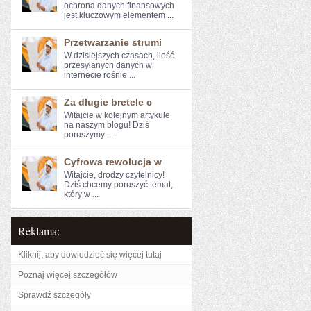
ochrona ‍danych finansowych‌
jest kluczowym elementem ...
Przetwarzanie strumi
W ​dzisiejszych czasach,⁣ ilość
przesyłanych danych w
internecie rośnie ...
Za długie bretele c
Witajcie w kolejnym artykule ​
na naszym blogu! Dziś
‌poruszymy ...
Cyfrowa rewolucja w
Witajcie, drodzy czytelnicy!
Dziś chcemy poruszyć temat,
który w ...
Reklama:
Kliknij, aby dowiedzieć się więcej tutaj
Poznaj więcej szczegółów
Sprawdź szczegóły