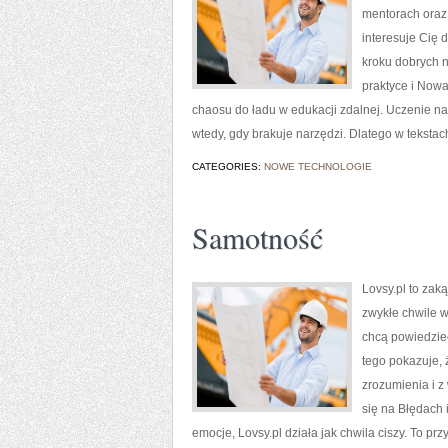
mentorach oraz 
interesuje Cię 
kroku dobrych 
praktyce i Nowa
chaosu do ładu w edukacji zdalnej. Uczenie na
wtedy, gdy brakuje narzędzi. Dlatego w tekstac
CATEGORIES:
NOWE TECHNOLOGIE
Samotność
Lovsy.pl to zak
zwykłe chwile w
chcą powiedzieć
tego pokazuje, 
zrozumienia i z
się na Błędach 
emocje, Lovsy.pl działa jak chwila ciszy. To p