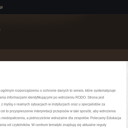
gi
e
gólnym rozporządzeniu o ochronie danych to serwis, które systematyzuje
nia informacjami identyfikującymi po wdrożeniu RODO. Strona jest
z myślą o realnych sytuacjach w instytucjach oraz u specjalistów za
 cel to przyspieszenie interpretacji przepisów w taki sposób, aby wdrożenia
a niedopatrzenia, a jednocześnie wdrażalne dla zespołów. Polecamy Edukacja
ytania od czytelników. W centrum tematyki znajdują się aktualne reguły