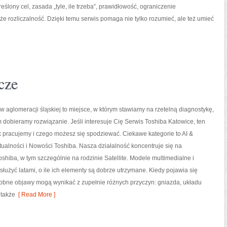
lony cel, zasada „tyle, ile trzeba”, prawidłowość, ograniczenie
że rozliczalność. Dzięki temu serwis pomaga nie tylko rozumieć, ale też umieć
cze
w aglomeracji śląskiej to miejsce, w którym stawiamy na rzetelną diagnostykę,
 dobieramy rozwiązanie. Jeśli interesuje Cię Serwis Toshiba Katowice, ten
k pracujemy i czego możesz się spodziewać. Ciekawe kategorie to AI &
Aktualności i Nowości Toshiba. Nasza działalność koncentruje się na
shiba, w tym szczególnie na rodzinie Satellite. Modele multimedialne i
 służyć latami, o ile ich elementy są dobrze utrzymane. Kiedy pojawia się
podobne objawy mogą wynikać z zupełnie różnych przyczyn: gniazda, układu
 także
[ Read More ]