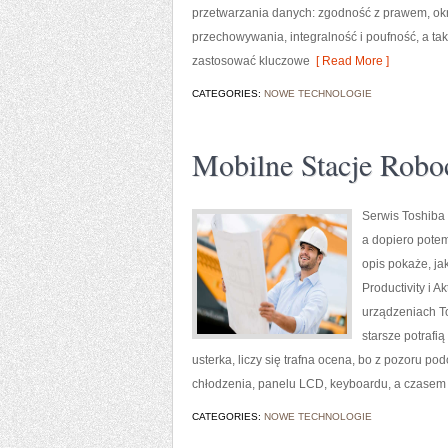
przetwarzania danych: zgodność z prawem, okreś
przechowywania, integralność i poufność, a tak
zastosować kluczowe
[ Read More ]
CATEGORIES:
NOWE TECHNOLOGIE
Mobilne Stacje Robo
Serwis Toshiba 
a dopiero potem
opis pokaże, ja
Productivity i 
urządzeniach To
starsze potrafią
usterka, liczy się trafna ocena, bo z pozoru 
chłodzenia, panelu LCD, keyboardu, a czasem
CATEGORIES:
NOWE TECHNOLOGIE