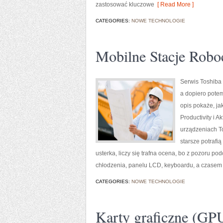
zastosować kluczowe
[ Read More ]
CATEGORIES:
NOWE TECHNOLOGIE
Mobilne Stacje Robo
Serwis Toshiba 
a dopiero potem
opis pokaże, ja
Productivity i 
urządzeniach To
starsze potrafią
usterka, liczy się trafna ocena, bo z pozoru 
chłodzenia, panelu LCD, keyboardu, a czasem
CATEGORIES:
NOWE TECHNOLOGIE
Karty graficzne (GP