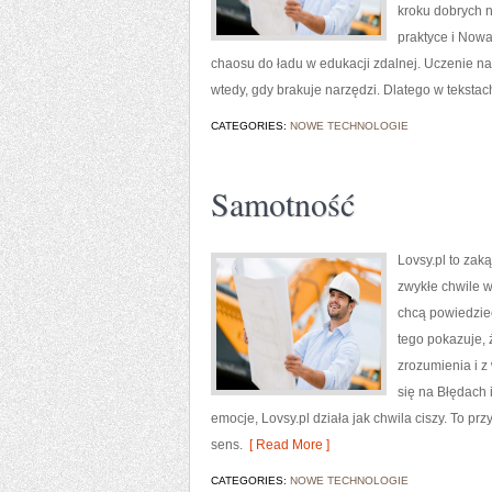
kroku dobrych 
praktyce i Nowa
chaosu do ładu w edukacji zdalnej. Uczenie na
wtedy, gdy brakuje narzędzi. Dlatego w tekstac
CATEGORIES:
NOWE TECHNOLOGIE
Samotność
Lovsy.pl to zak
zwykłe chwile w
chcą powiedzieć
tego pokazuje, 
zrozumienia i z
się na Błędach 
emocje, Lovsy.pl działa jak chwila ciszy. To p
sens.
[ Read More ]
CATEGORIES:
NOWE TECHNOLOGIE