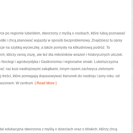
tyce po regionie lubelskim, stworzony z myślą o osobach, które lubią poznawać
stki i chcą planować wyjazdy w sposób bezproblemowy. Znajdziesz tu opisy
acje na szybką wycieczkę, a także pomysły na kilkudniową podróż. To
ych, którzy cenią ciszę, ale też dla miłośników wrażeń i historycznych uliczek.
e Noclegi i agroturystyka i Gastronomia i regionalne smaki. Lubelszczyzna
wać: raz kusi nastrojowymi zakątkami, innym razem zachwyca zielonymi
ię treści, które pomagają dopasowywać kierunek do nastroju i pory roku: od
 sezonem. W centrum
[ Read More ]
ortal edukacyjna stworzona z myślą o dzieciach oraz o bliskich, którzy chcą