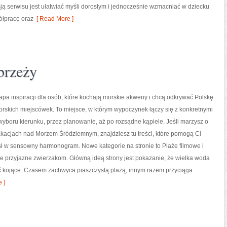
ją serwisu jest ułatwiać myśli dorosłym i jednocześnie wzmacniać w dziecku
ółpracę oraz
[ Read More ]
brzeży
apa inspiracji dla osób, które kochają morskie akweny i chcą odkrywać Polskę
rskich miejscówek. To miejsce, w którym wypoczynek łączy się z konkretnymi
yboru kierunku, przez planowanie, aż po rozsądne kąpiele. Jeśli marzysz o
kacjach nad Morzem Śródziemnym, znajdziesz tu treści, które pomogą Ci
ł w sensowny harmonogram. Nowe kategorie na stronie to Plaże filmowe i
że przyjazne zwierzakom. Główną ideą strony jest pokazanie, że wielka woda
 być kojące. Czasem zachwyca piaszczystą plażą, innym razem przyciąga
 ]