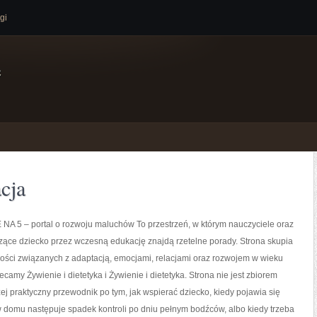
gi
e
cja
 5 – portal o rozwoju maluchów To przestrzeń, w którym nauczyciele oraz
zące dziecko przez wczesną edukację znajdą rzetelne porady. Strona skupia
ości związanych z adaptacją, emocjami, relacjami oraz rozwojem w wieku
camy Żywienie i dietetyka i Żywienie i dietetyka. Strona nie jest zbiorem
czej praktyczny przewodnik po tym, jak wspierać dziecko, kiedy pojawia się
 w domu następuje spadek kontroli po dniu pełnym bodźców, albo kiedy trzeba