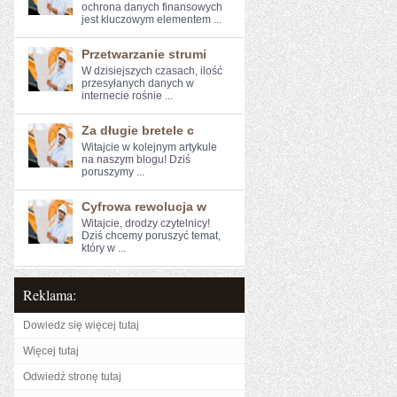
ochrona ‍danych finansowych‌
jest kluczowym elementem ...
Przetwarzanie strumi
W ​dzisiejszych czasach,⁣ ilość
przesyłanych danych w
internecie rośnie ...
Za długie bretele c
Witajcie w kolejnym artykule ​
na naszym blogu! Dziś
‌poruszymy ...
Cyfrowa rewolucja w
Witajcie, drodzy czytelnicy!
Dziś chcemy poruszyć temat,
który w ...
Reklama:
Dowiedz się więcej tutaj
Więcej tutaj
Odwiedź stronę tutaj