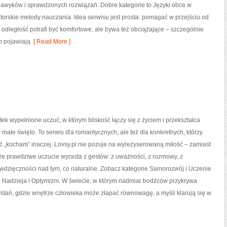
nawyków i sprawdzonych rozwiązań. Dobre kategorie to Języki obce w
torskie metody nauczania. Idea serwisu jest prosta: pomagać w przejściu od
 odległość potrafi być komfortowe, ale bywa też obciążające – szczególnie
h pojawiają
[ Read More ]
ątek wypełnione uczuć, w którym bliskość łączy się z życiem i przekształca
 małe święto. To serwis dla romantycznych, ale też dla konkretnych, którzy
 „kocham” inaczej. Lovsy.pl nie pozuje na wyreżyserowaną miłość – zamiast
że prawdziwe uczucie wyrasta z gestów: z uważności, z rozmowy, z
 wdzięczności nad tym, co naturalne. Zobacz kategorie Samorozwój i Uczenie
i Nadzieja i Optymizm. W świecie, w którym nadmiar bodźców przykrywa
rzystań, gdzie wnętrze człowieka może złapać równowagę, a myśli klarują się w