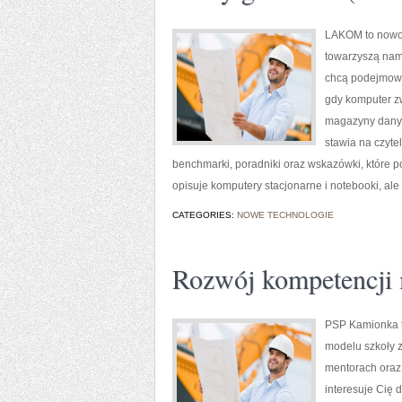
LAKOM to nowoc
towarzyszą nam
chcą podejmować
gdy komputer z
magazyny danyc
stawia na czyte
benchmarki, poradniki oraz wskazówki, które
opisuje komputery stacjonarne i notebooki, ale 
CATEGORIES:
NOWE TECHNOLOGIE
Rozwój kompetencji 
PSP Kamionka to
modelu szkoły z
mentorach oraz 
interesuje Cię 