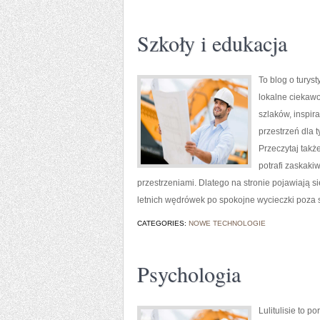
Szkoły i edukacja
To blog o turys
lokalne ciekawo
szlaków, inspir
przestrzeń dla t
Przeczytaj takż
potrafi zaskaki
przestrzeniami. Dlatego na stronie pojawiają s
letnich wędrówek po spokojne wycieczki poza
CATEGORIES:
NOWE TECHNOLOGIE
Psychologia
Lulitulisie to p