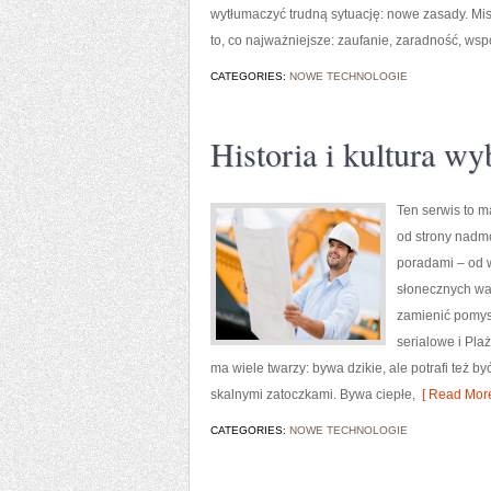
wytłumaczyć trudną sytuację: nowe zasady. Mis
to, co najważniejsze: zaufanie, zaradność, wsp
CATEGORIES:
NOWE TECHNOLOGIE
Historia i kultura wy
Ten serwis to m
od strony nadmo
poradami – od w
słonecznych wa
zamienić pomys
serialowe i Pla
ma wiele twarzy: bywa dzikie, ale potrafi też
skalnymi zatoczkami. Bywa ciepłe,
[ Read More
CATEGORIES:
NOWE TECHNOLOGIE