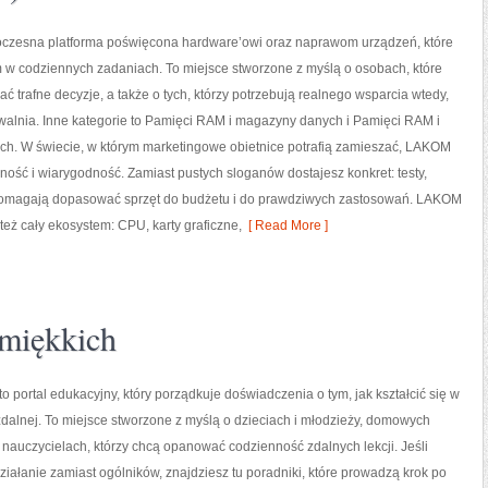
zesna platforma poświęcona hardware’owi oraz naprawom urządzeń, które
 w codziennych zadaniach. To miejsce stworzone z myślą o osobach, które
 trafne decyzje, a także o tych, którzy potrzebują realnego wsparcia wtedy,
walnia. Inne kategorie to Pamięci RAM i magazyny danych i Pamięci RAM i
h. W świecie, w którym marketingowe obietnice potrafią zamieszać, LAKOM
lność i wiarygodność. Zamiast pustych sloganów dostajesz konkret: testy,
 pomagają dopasować sprzęt do budżetu i do prawdziwych zastosowań. LAKOM
też cały ekosystem: CPU, karty graficzne,
[ Read More ]
miękkich
 portal edukacyjny, który porządkuje doświadczenia o tym, jak kształcić się w
dalnej. To miejsce stworzone z myślą o dzieciach i młodzieży, domowych
nauczycielach, którzy chcą opanować codzienność zdalnych lekcji. Jeśli
działanie zamiast ogólników, znajdziesz tu poradniki, które prowadzą krok po