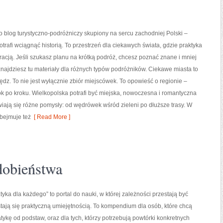
to blog turystyczno-podróżniczy skupiony na sercu zachodniej Polski –
otrafi wciągnąć historią. To przestrzeń dla ciekawych świata, gdzie praktyka
piracją. Jeśli szukasz planu na krótką podróż, chcesz poznać znane i mniej
znajdziesz tu materiały dla różnych typów podróżników. Ciekawe miasta to
dz. To nie jest wyłącznie zbiór miejscówek. To opowieść o regionie –
 po kroku. Wielkopolska potrafi być miejska, nowoczesna i romantyczna
wiają się różne pomysły: od wędrówek wśród zieleni po dłuższe trasy. W
obejmuje też
[ Read More ]
obieństwa
yka dla każdego” to portal do nauki, w której zależności przestają być
stają się praktyczną umiejętnością. To kompendium dla osób, które chcą
ykę od podstaw, oraz dla tych, którzy potrzebują powtórki konkretnych