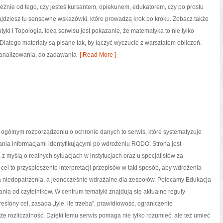
eżnie od tego, czy jesteś kursantem, opiekunem, edukatorem, czy po prostu
jdziesz tu sensowne wskazówki, które prowadzą krok po kroku. Zobacz także
tyki i Topologia. Ideą serwisu jest pokazanie, że matematyka to nie tylko
 Dlatego materiały są pisane tak, by łączyć wyczucie z warsztatem obliczeń.
 analizowania, do zadawania
[ Read More ]
gólnym rozporządzeniu o ochronie danych to serwis, które systematyzuje
nia informacjami identyfikującymi po wdrożeniu RODO. Strona jest
z myślą o realnych sytuacjach w instytucjach oraz u specjalistów za
 cel to przyspieszenie interpretacji przepisów w taki sposób, aby wdrożenia
a niedopatrzenia, a jednocześnie wdrażalne dla zespołów. Polecamy Edukacja
ytania od czytelników. W centrum tematyki znajdują się aktualne reguły
lony cel, zasada „tyle, ile trzeba”, prawidłowość, ograniczenie
że rozliczalność. Dzięki temu serwis pomaga nie tylko rozumieć, ale też umieć