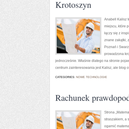
Krotoszyn
Anabell Kalisz 
miejscu, które p
łączy się z ins
znane zakątki, 
Poznań i Swarzę
prowadzona krok
jednocześnie. Właśnie dlatego na stronie poja
centrum zainteresowania jest Kalisz, ale blog 
CATEGORIES:
NOWE TECHNOLOGIE
Rachunek prawdopod
Strona „Matemat
straszakiem, a 
ogarnić matemat