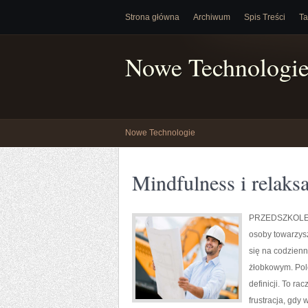
Strona główna
Archiwum
Spis Treści
Ta
Nowe Technologi
Nowe Technologie
Mindfulness i relaksa
PRZEDSZKOLE NA
osoby towarzys
się na codzienn
żłobkowym. Pole
definicji. To ra
frustracja, gdy