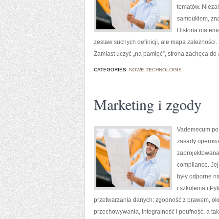
tematów. Niezal
samoukiem, zna
Historia matema
zestaw suchych definicji, ale mapa zależności.
Zamiast uczyć „na pamięć”, strona zachęca do
CATEGORIES:
NOWE TECHNOLOGIE
Marketing i zgody
Vademecum po o
zasady operowa
zaprojektowana 
compliance. Jej
były odporne n
i szkolenia i P
przetwarzania danych: zgodność z prawem, okreś
przechowywania, integralność i poufność, a tak