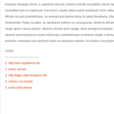
budowy swojego domu, a zapewne tak jest, musisz przede wszystkim starać się
wszystkim tym co najlepsze. A w końcu ciężko jakoś sobie wyobrazić dom, który 
Wcale nie jest powiedziane, że energooszczędne domy to jakaś fanaberia, zbę
środowiska. Fakty są takie, że spokojnie trafimy na rozwiązania, dzięki to kt
mogli sporo zaoszczędzić. Weźmy choćby pod uwagę okna energooszczędne.
stopniu pomniejszamy ryzyko dotyczący nadmiernego uciekania ciepła z dom
jednymi z bardziej oszczędnych ludzi na własnym osiedlu. A w końcu oszczędn
źródło:
———————————
1.
http://der-sagittarius.de
2.
pełna wersja
3.
http://dgpr-alkk-kongress.de
4.
zobacz szczegóły
5.
przeczytaj więcej