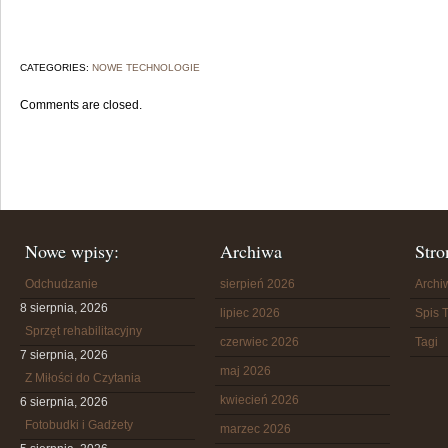
CATEGORIES:
NOWE TECHNOLOGIE
Comments are closed.
Nowe wpisy:
Archiwa
Stro
Odchudzanie
sierpień 2026
Arch
8 sierpnia, 2026
lipiec 2026
Spis T
Sprzęt rehabilitacyjny
czerwiec 2026
Tagi
7 sierpnia, 2026
maj 2026
Z Miłości do Czytania
kwiecień 2026
6 sierpnia, 2026
Fotobudki i Gadżety
marzec 2026