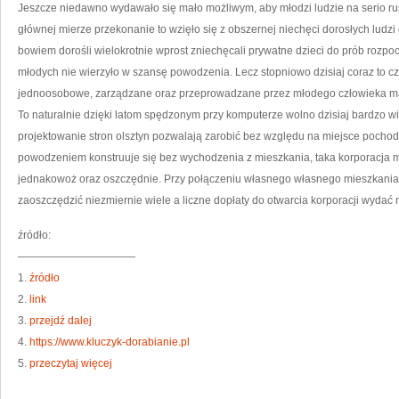
S
Jeszcze niedawno wydawało się mało możliwym, aby młodzi ludzie na serio rus
P
Ś
głównej mierze przekonanie to wzięło się z obszernej niechęci dorosłych ludzi 
K
W
bowiem dorośli wielokrotnie wprost zniechęcali prywatne dzieci do prób rozpo
S
N
młodych nie wierzyło w szansę powodzenia. Lecz stopniowo dzisiaj coraz to czę
D
Z
K
jednoosobowe, zarządzane oraz przeprowadzane przez młodego człowieka mają
To naturalnie dzięki latom spędzonym przy komputerze wolno dzisiaj bardzo wi
projektowanie stron olsztyn pozwalają zarobić bez względu na miejsce pochod
powodzeniem konstruuje się bez wychodzenia z mieszkania, taka korporacja m
jednakowoż oraz oszczędnie. Przy połączeniu własnego własnego mieszkania 
zaoszczędzić niezmiernie wiele a liczne dopłaty do otwarcia korporacji wydać 
źródło:
———————————
1.
źródło
2.
link
3.
przejdź dalej
4.
https://www.kluczyk-dorabianie.pl
5.
przeczytaj więcej