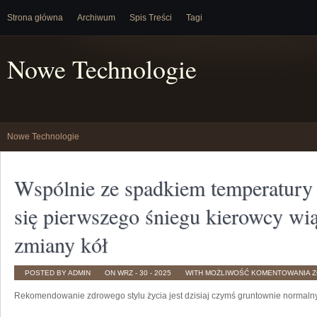
Strona główna
Archiwum
Spis Treści
Tagi
Nowe Technologie
Nowe Technologie
Wspólnie ze spadkiem temperatury
się pierwszego śniegu kierowcy wią
zmiany kół
W
POSTED BY ADMIN
ON WRZ - 30 - 2025
WITH
MOŻLIWOŚĆ KOMENTOWANIA
Z
Z
S
Rekomendowanie zdrowego stylu życia jest dzisiaj czymś gruntownie normal
T
O
P