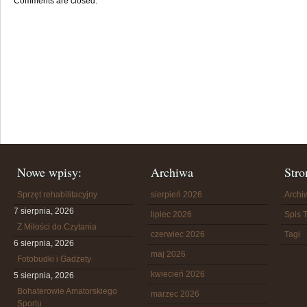
Comments are closed.
Nowe wpisy:
Archiwa
Stro
Sprzęt rehabilitacyjny
sierpień 2026
Arch
7 sierpnia, 2026
lipiec 2026
Spis T
Z Miłości do Czytania
czerwiec 2026
Tagi
6 sierpnia, 2026
maj 2026
Fotobudki i Gadżety
kwiecień 2026
5 sierpnia, 2026
Bohaterowie Amatorskiego
marzec 2026
Sportu