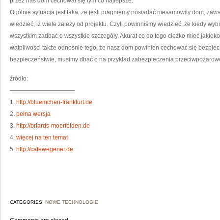
przez nas dom cechował się tym co najlepsze.
Ogólnie sytuacja jest taka, że jeśli pragniemy posiadać niesamowity dom, za
wiedzieć, iż wiele zależy od projektu. Czyli powinniśmy wiedzieć, że kiedy w
wszystkim zadbać o wszystkie szczegóły. Akurat co do tego ciężko mieć jakiek
wątpliwości także odnośnie tego, że nasz dom powinien cechować się bezpiec
bezpieczeństwie, musimy dbać o na przykład zabezpieczenia przeciwpożarow
źródło:
———————————
1.
http://bluemchen-frankfurt.de
2.
pełna wersja
3.
http://briards-moerfelden.de
4.
więcej na ten temat
5.
http://cafewegener.de
CATEGORIES:
NOWE TECHNOLOGIE