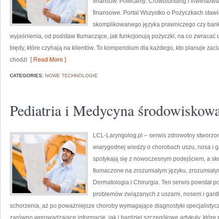
finansów. Polecamy: Crowdfunding i inwestow
finansowe. Portal Wszystko o Pożyczkach stawia
skomplikowanego języka prawniczego czy bank
wyjaśnienia, od podstaw tłumaczące, jak funkcjonują pożyczki, na co zwraca
błędy, które czyhają na klientów. To kompendium dla każdego, kto planuje zac
chodzi
[ Read More ]
CATEGORIES:
NOWE TECHNOLOGIE
Pediatria i Medycyna środowiskow
LCL-Laryngolog.pl – serwis zdrowotny stworzony
wiarygodnej wiedzy o chorobach uszu, nosa i g
spotykają się z nowoczesnym podejściem, a s
tłumaczone na zrozumiałym języku, zrozumiałym
Dermatologia i Chirurgia. Ten serwis powstał 
problemów związanych z uszami, nosem i gardłe
schorzenia, aż po poważniejsze choroby wymagające diagnostyki specjalistyc
zarówno wprowadzające informacje, jak i bardziej szczegółowe artykuły, które