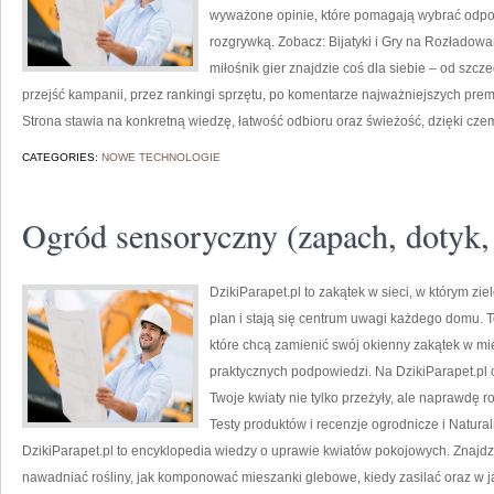
wyważone opinie, które pomagają wybrać odpow
rozgrywką. Zobacz: Bijatyki i Gry na Rozładowa
miłośnik gier znajdzie coś dla siebie – od szcz
przejść kampanii, przez rankingi sprzętu, po komentarze najważniejszych pre
Strona stawia na konkretną wiedzę, łatwość odbioru oraz świeżość, dzięki cz
CATEGORIES:
NOWE TECHNOLOGIE
Ogród sensoryczny (zapach, dotyk,
DzikiParapet.pl to zakątek w sieci, w którym z
plan i stają się centrum uwagi każdego domu. T
które chcą zamienić swój okienny zakątek w mi
praktycznych podpowiedzi. Na DzikiParapet.pl 
Twoje kwiaty nie tylko przeżyły, ale naprawdę
Testy produktów i recenzje ogrodnicze i Natural
DzikiParapet.pl to encyklopedia wiedzy o uprawie kwiatów pokojowych. Znajdzi
nawadniać rośliny, jak komponować mieszanki glebowe, kiedy zasilać oraz w j