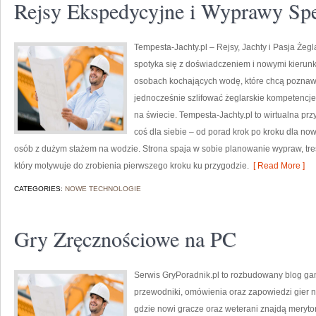
Rejsy Ekspedycyjne i Wyprawy Spe
Tempesta-Jachty.pl – Rejsy, Jachty i Pasja Żegl
spotyka się z doświadczeniem i nowymi kierunk
osobach kochających wodę, które chcą poznawa
jednocześnie szlifować żeglarskie kompetencje.
na świecie. Tempesta-Jachty.pl to wirtualna prz
coś dla siebie – od porad krok po kroku dla no
osób z dużym stażem na wodzie. Strona spaja w sobie planowanie wypraw, tre
który motywuje do zrobienia pierwszego kroku ku przygodzie.
[ Read More ]
CATEGORIES:
NOWE TECHNOLOGIE
Gry Zręcznościowe na PC
Serwis GryPoradnik.pl to rozbudowany blog ga
przewodniki, omówienia oraz zapowiedzi gier na
gdzie nowi gracze oraz weterani znajdą meryto