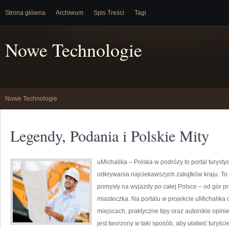
Strona główna
Archiwum
Spis Treści
Tagi
Nowe Technologie
Nowe Technologie
Legendy, Podania i Polskie Mity
uMichalika – Polska w podróży to portal turystyc
odkrywania najciekawszych zakątków kraju. To
pomysły na wyjazdy po całej Polsce – od gór p
miasteczka. Na portalu w projekcie uMichalika
miejscach, praktyczne tipy oraz autorskie opini
jest tworzony w taki sposób, aby ułatwić turyśc