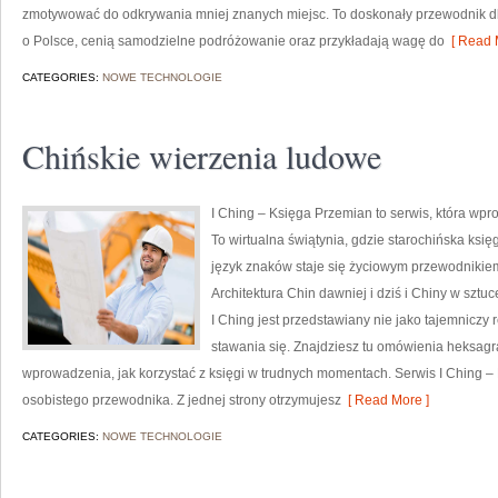
zmotywować do odkrywania mniej znanych miejsc. To doskonały przewodnik dla 
o Polsce, cenią samodzielne podróżowanie oraz przykładają wagę do
[ Read 
CATEGORIES:
NOWE TECHNOLOGIE
Chińskie wierzenia ludowe
I Ching – Księga Przemian to serwis, która wpro
To wirtualna świątynia, gdzie starochińska księ
język znaków staje się życiowym przewodniki
Architektura Chin dawniej i dziś i Chiny w sztuc
I Ching jest przedstawiany nie jako tajemniczy 
stawania się. Znajdziesz tu omówienia heksagr
wprowadzenia, jak korzystać z księgi w trudnych momentach. Serwis I Ching – 
osobistego przewodnika. Z jednej strony otrzymujesz
[ Read More ]
CATEGORIES:
NOWE TECHNOLOGIE