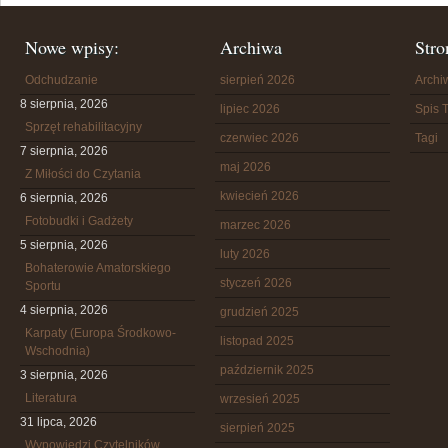
Nowe wpisy:
Archiwa
Stro
Odchudzanie
sierpień 2026
Arch
8 sierpnia, 2026
lipiec 2026
Spis T
Sprzęt rehabilitacyjny
czerwiec 2026
Tagi
7 sierpnia, 2026
maj 2026
Z Miłości do Czytania
kwiecień 2026
6 sierpnia, 2026
Fotobudki i Gadżety
marzec 2026
5 sierpnia, 2026
luty 2026
Bohaterowie Amatorskiego
styczeń 2026
Sportu
4 sierpnia, 2026
grudzień 2025
Karpaty (Europa Środkowo-
listopad 2025
Wschodnia)
październik 2025
3 sierpnia, 2026
Literatura
wrzesień 2025
31 lipca, 2026
sierpień 2025
Wypowiedzi Czytelników