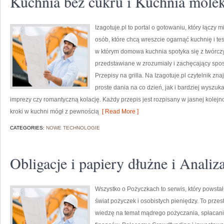
Kuchnia bez cukru i Kuchnia mole
Izagotuje.pl to portal o gotowaniu, który łączy
osób, które chcą wreszcie ogarnąć kuchnię i te
w którym domowa kuchnia spotyka się z twórcz
przedstawiane w zrozumiały i zachęcający spos
Przepisy na grilla. Na Izagotuje.pl czytelnik z
proste dania na co dzień, jak i bardziej wyszu
imprezy czy romantyczną kolację. Każdy przepis jest rozpisany w jasnej kolejn
kroki w kuchni mógł z pewnością
[ Read More ]
CATEGORIES:
NOWE TECHNOLOGIE
Obligacje i papiery dłużne i Anali
Wszystko o Pożyczkach to serwis, który powstał
świat pożyczek i osobistych pieniędzy. To prze
wiedzę na temat mądrego pożyczania, spłacan