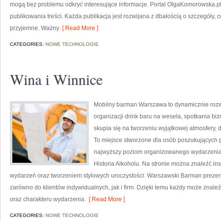
mogą bez problemu odkryć interesujące informacje. Portal OlgaKomorowska.pl
publikowania treści. Każda publikacja jest rozwijana z dbałością o szczegóły, c
przyjemne. Ważny
[ Read More ]
CATEGORIES:
NOWE TECHNOLOGIE
Wina i Winnice
Mobilny barman Warszawa to dynamicznie rozwi
organizacji drink baru na wesela, spotkania bi
skupia się na tworzeniu wyjątkowej atmosfery, 
To miejsce stworzone dla osób poszukujących p
najwyższy poziom organizowanego wydarzenia. 
Historia Alkoholu. Na stronie można znaleźć i
wydarzeń oraz tworzeniem stylowych uroczystości. Warszawski Barman prezent
zarówno do klientów indywidualnych, jak i firm. Dzięki temu każdy może znal
oraz charakteru wydarzenia.
[ Read More ]
CATEGORIES:
NOWE TECHNOLOGIE