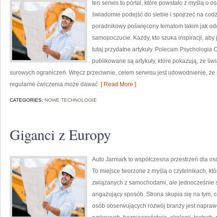
ten serwis to portal, które powstało z myślą o 
świadomie podejść do siebie i spojrzeć na codz
poradnikowy poświęcony tematom takim jak odc
samopoczucie. Każdy, kto szuka inspiracji, aby je
tutaj przydatne artykuły. Polecam Psychologia O
publikowane są artykuły, które pokazują, że ś
surowych ograniczeń. Wręcz przeciwnie, celem serwisu jest udowodnienie, że
regularne ćwiczenia może dawać
[ Read More ]
CATEGORIES:
NOWE TECHNOLOGIE
Giganci z Europy
Auto Jarmark to współczesna przestrzeń dla os
To miejsce tworzone z myślą o czytelnikach, kt
związanych z samochodami, ale jednocześnie s
angażujący sposób. Strona skupia się na tym, c
osób obserwujących rozwój branży jest naprawd