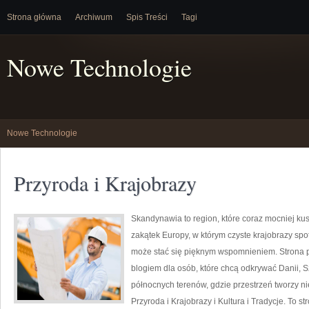
Strona główna
Archiwum
Spis Treści
Tagi
Nowe Technologie
Nowe Technologie
Przyroda i Krajobrazy
Skandynawia to region, które coraz mocniej ku
zakątek Europy, w którym czyste krajobrazy spot
może stać się pięknym wspomnieniem. Strona p
blogiem dla osób, które chcą odkrywać Danii, Szw
północnych terenów, gdzie przestrzeń tworzy ni
Przyroda i Krajobrazy i Kultura i Tradycje. To s