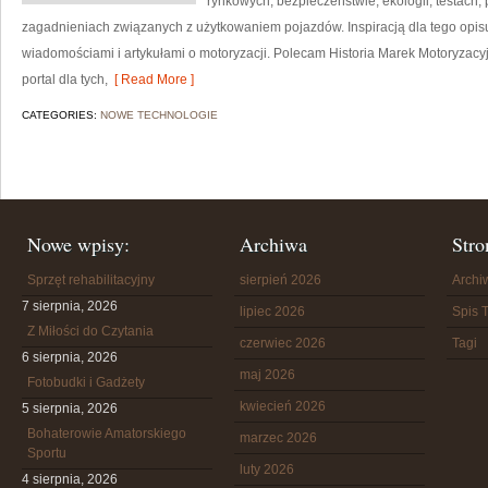
rynkowych, bezpieczeństwie, ekologii, testach
zagadnieniach związanych z użytkowaniem pojazdów. Inspiracją dla tego opisu j
wiadomościami i artykułami o motoryzacji. Polecam Historia Marek Motoryzacyj
portal dla tych,
[ Read More ]
CATEGORIES:
NOWE TECHNOLOGIE
Nowe wpisy:
Archiwa
Stro
Sprzęt rehabilitacyjny
sierpień 2026
Arch
7 sierpnia, 2026
lipiec 2026
Spis T
Z Miłości do Czytania
czerwiec 2026
Tagi
6 sierpnia, 2026
maj 2026
Fotobudki i Gadżety
kwiecień 2026
5 sierpnia, 2026
Bohaterowie Amatorskiego
marzec 2026
Sportu
luty 2026
4 sierpnia, 2026