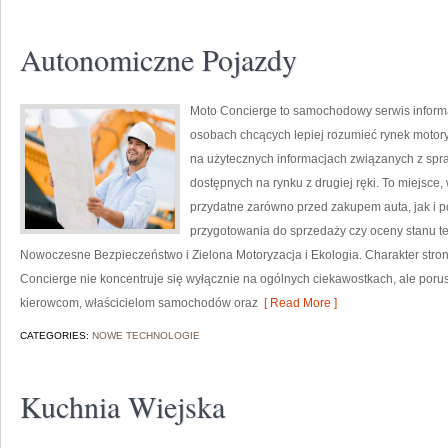
Autonomiczne Pojazdy
Moto Concierge to samochodowy serwis informac
osobach chcących lepiej rozumieć rynek motory
na użytecznych informacjach związanych z sp
dostępnych na rynku z drugiej ręki. To miejsce
przydatne zarówno przed zakupem auta, jak i 
przygotowania do sprzedaży czy oceny stanu t
Nowoczesne Bezpieczeństwo i Zielona Motoryzacja i Ekologia. Charakter stron
Concierge nie koncentruje się wyłącznie na ogólnych ciekawostkach, ale poru
kierowcom, właścicielom samochodów oraz
[ Read More ]
CATEGORIES:
NOWE TECHNOLOGIE
Kuchnia Wiejska