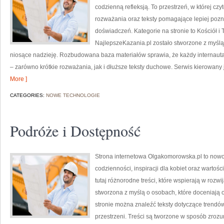
codzienną refleksją. To przestrzeń, w której cz
rozważania oraz teksty pomagające lepiej po
doświadczeń. Kategorie na stronie to Kościół i T
NajlepszeKazania.pl zostało stworzone z myślą 
niosące nadzieję. Rozbudowana baza materiałów sprawia, że każdy internaut
– zarówno krótkie rozważania, jak i dłuższe teksty duchowe. Serwis kierowany
More ]
CATEGORIES:
NOWE TECHNOLOGIE
Podróże i Dostępność
Strona internetowa Olgakomorowska.pl to nowoc
codzienności, inspiracji dla kobiet oraz wart
tutaj różnorodne treści, które wspierają w rozw
stworzona z myślą o osobach, które doceniają o
stronie można znaleźć teksty dotyczące trendów,
przestrzeni. Treści są tworzone w sposób zroz