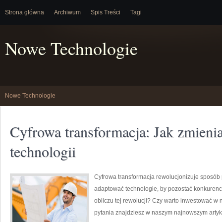
Strona główna
Archiwum
Spis Treści
Tagi
Nowe Technologie
Nowe Technologie
Cyfrowa transformacja: Jak zmienia
technologii
Cyfrowa transformacja rewolucjonizuje sposób
adaptować technologie, by pozostać konkurency
obliczu tej rewolucji? Czy warto inwestować 
pytania znajdziesz w naszym najnowszym artyk