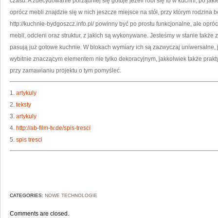
czasu. A zdecydowanie porządniej się gotuje jeżeli robi się to w kuchni, po jaki
oprócz mebli znajdzie się w nich jeszcze miejsce na stół, przy którym rodzina 
http://kuchnie-bydgoszcz.info.pl/ powinny być po prostu funkcjonalne, ale opróc
mebli, odcieni oraz struktur, z jakich są wykonywane. Jesteśmy w stanie także
pasują już gotowe kuchnie. W blokach wymiary ich są zazwyczaj uniwersalne, 
wybitnie znaczącym elementem nie tylko dekoracyjnym, jakkolwiek także prakt
przy zamawianiu projektu o tym pomyśleć.
1.
artykuly
2.
teksty
3.
artykuly
4.
http://ab-film-tv.de/spis-tresci
5.
spis tresci
CATEGORIES:
NOWE TECHNOLOGIE
Comments are closed.