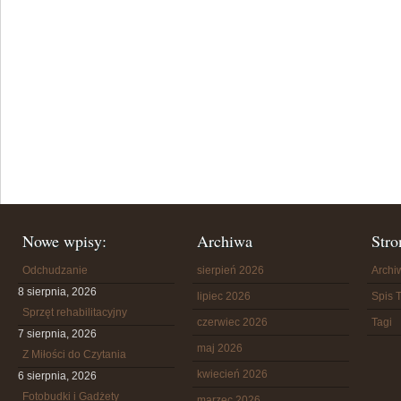
Nowe wpisy:
Archiwa
Stro
Odchudzanie
sierpień 2026
Arch
8 sierpnia, 2026
lipiec 2026
Spis T
Sprzęt rehabilitacyjny
czerwiec 2026
Tagi
7 sierpnia, 2026
maj 2026
Z Miłości do Czytania
kwiecień 2026
6 sierpnia, 2026
Fotobudki i Gadżety
marzec 2026