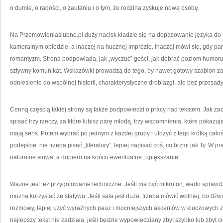
o dumie, o radości, o zaufaniu i o tym, że rodzina zyskuje nową osobę.
Na Przemowieniaslubne.pl duży nacisk kładzie się na dopasowanie języka do 
kameralnym obiedzie, a inaczej na hucznej imprezie. Inaczej mówi się, gdy para
romantyzm. Strona podpowiada, jak „wyczuć” gości, jak dobrać poziom humoru i 
sztywny komunikat. Wskazówki prowadzą do tego, by nawet gotowy szablon za
odniesienie do wspólnej historii, charakterystyczne drobiazgi, ale bez przesad
Cenną częścią takiej strony są także podpowiedzi o pracy nad tekstem. Jak zac
spisać trzy rzeczy, za które lubisz parę młodą, trzy wspomnienia, które pokazują
mają sens. Potem wybrać po jednym z każdej grupy i ułożyć z tego krótką cało
podejście: nie trzeba pisać „literatury”, lepiej napisać coś, co brzmi jak Ty. W p
naturalne słowa, a dopiero na końcu ewentualne „upiększanie”.
Ważne jest też przygotowanie techniczne. Jeśli ma być mikrofon, warto sprawdzi
można korzystać ze statywu. Jeśli sala jest duża, trzeba mówić wolniej, bo dźwięk
rozmowy, lepiej użyć wyraźnych pauz i mocniejszych akcentów w kluczowych z
najlepszy tekst nie zadziała, jeśli będzie wypowiedziany zbyt szybko lub zbyt 