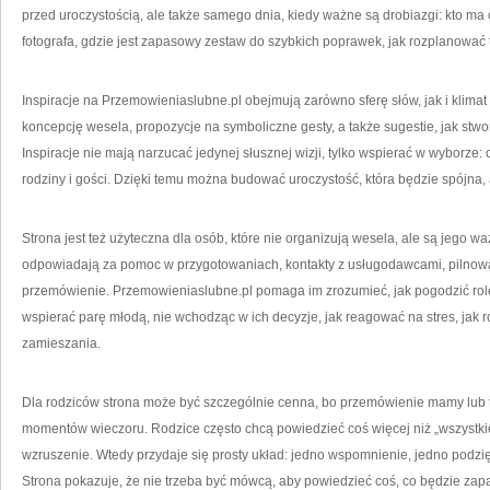
przed uroczystością, ale także samego dnia, kiedy ważne są drobiazgi: kto ma o
fotografa, gdzie jest zapasowy zestaw do szybkich poprawek, jak rozplanować t
Inspiracje na Przemowieniaslubne.pl obejmują zarówno sferę słów, jak i klima
koncepcję wesela, propozycje na symboliczne gesty, a także sugestie, jak stwo
Inspiracje nie mają narzucać jedynej słusznej wizji, tylko wspierać w wyborze: 
rodziny i gości. Dzięki temu można budować uroczystość, która będzie spójna,
Strona jest też użyteczna dla osób, które nie organizują wesela, ale są jego 
odpowiadają za pomoc w przygotowaniach, kontakty z usługodawcami, pilnowan
przemówienie. Przemowieniaslubne.pl pomaga im zrozumieć, jak pogodzić rolę
wspierać parę młodą, nie wchodząc w ich decyzje, jak reagować na stres, jak 
zamieszania.
Dla rodziców strona może być szczególnie cenna, bo przemówienie mamy lub t
momentów wieczoru. Rodzice często chcą powiedzieć coś więcej niż „wszystkieg
wzruszenie. Wtedy przydaje się prosty układ: jedno wspomnienie, jedno podzię
Strona pokazuje, że nie trzeba być mówcą, aby powiedzieć coś, co będzie za