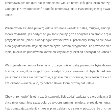
przemawiająca nie gubi się w emocjach i wie, że nawet jeśli głos lekko zadrży,
zachęca też, by dopasować długość: przemowa, która trwa krótką chwilę bywa 
smak.
Przemowieniaslubne.pl uwzględnia też realia weselne: hałas, muzykę, emocje,
mówić wyraźnie, jak oddychać, jak robić pauzy, gdzie spojrzeć i co zrobić z rę
przygotowanie „planu awaryjnego”: krótszej wersji przemowy, którą da się pow
albo gdy atmosfera staje się bardzo żywa. Strona przypomina, że pewność siebi
lepiej mieć kilka punktów na kartce niż czytać cały tekst od początku do końca 
Ważnym elementem są treści o tym, czego unikać, żeby przemowa była klasow
historii, żartów, które mogą kogoś zawstydzić, czy porównań do byłych partne
para młoda czuła się bezpiecznie, a goście mieli poczucie, że uczestniczą w 
sztuczność — raczej o to, by dobrać słowa, które brzmią naturalnie.
Obok przemówień istotną część stanowią listy zadań związane z organizacją ślub
chcą mieć ogarnięte szczegóły: od wyboru terminu i miejsca, przez dokumenty, 
listy pomagają zamienić chaos w plan działania, a stres w poczucie, że „nic n