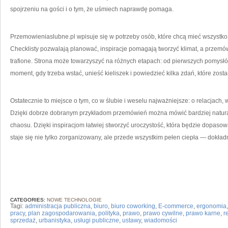
spojrzeniu na gości i o tym, że uśmiech naprawdę pomaga.
Przemowieniaslubne.pl wpisuje się w potrzeby osób, które chcą mieć wszystko p
Checklisty pozwalają planować, inspiracje pomagają tworzyć klimat, a przemów
trafione. Strona może towarzyszyć na różnych etapach: od pierwszych pomysłó
moment, gdy trzeba wstać, unieść kieliszek i powiedzieć kilka zdań, które zost
Ostatecznie to miejsce o tym, co w ślubie i weselu najważniejsze: o relacjach,
Dzięki dobrze dobranym przykładom przemówień można mówić bardziej naturaln
chaosu. Dzięki inspiracjom łatwiej stworzyć uroczystość, która będzie dopasow
staje się nie tylko zorganizowany, ale przede wszystkim pełen ciepła — dokładni
CATEGORIES:
NOWE TECHNOLOGIE
Tagi:
administracja publiczna
,
biuro
,
biuro coworking
,
E-commerce
,
ergonomia
pracy
,
plan zagospodarowania
,
polityka
,
prawo
,
prawo cywilne
,
prawo karne
,
r
sprzedaż
,
urbanistyka
,
usługi publiczne
,
ustawy
,
wiadomości