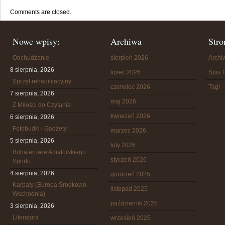
Comments are closed.
Nowe wpisy:
Archiwa
Stro
Odchudzanie
sierpień 2026
Arch
8 sierpnia, 2026
lipiec 2026
Spis T
Sprzęt rehabilitacyjny
czerwiec 2026
Tagi
7 sierpnia, 2026
maj 2026
Z Miłości do Czytania
kwiecień 2026
6 sierpnia, 2026
Fotobudki i Gadżety
marzec 2026
5 sierpnia, 2026
luty 2026
Bohaterowie Amatorskiego
styczeń 2026
Sportu
4 sierpnia, 2026
grudzień 2025
Karpaty (Europa Środkowo-
listopad 2025
Wschodnia)
październik 2025
3 sierpnia, 2026
Literatura
wrzesień 2025