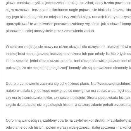
głowie mnóstwo myśli, a jednocześnie brakuje im zdań, kiedy trzeba powiedzie
się w rozmowie, lecz przed mikrofonem nagle pojawia się blokada. Jeszcze ktoś 
czy jego historia będzie na miejscu i czy zmieści się w ramach kultury uroczy
uporządkować te wątpliwości: podsuwa szablony, wyjaśnia, jak budować kompo
planowaniu całej uroczystości przez zestawienia zadań.
W centrum znajdują się mowy na różne okazje i dla różnych ról. Inaczej mówi o
inaczej best man, a jeszcze inaczej narzeczona lub pan młody. Każda z tych 
i inne zadanie: jedni chcą okazać uznanie, inni chcą rozbawić, a jeszcze inni c
pokazuje, że nie ma jednej „magicznej” formuły, ale są sprawdzone elementy,
Dobre przemówienie zaczyna się od krótkiego planu. Na Przemowieniaslubne.
najpierw ustala się: do kogo mówię, po co mówię i co ma zostać w pamięci słuc
czy ma być serdecznie, lekko, czy raczej dostojnie. Strona podpowiada też, 
często działa lepiej niż pięć długich historii, a szczere zdanie potrafi przebić 
Ogromną wartością są szablony oparte na czytelnej konstrukcji. Przykładowy s
odwołanie do ich historii, potem wyrazy wdzięczności, dalej życzenia i na koń