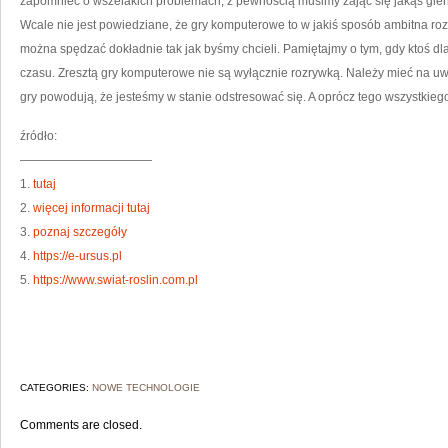
zapomnieć o wszelakich problemach, z pewnością musimy zająć się jakąś gie
Wcale nie jest powiedziane, że gry komputerowe to w jakiś sposób ambitna ro
można spędzać dokładnie tak jak byśmy chcieli. Pamiętajmy o tym, gdy ktoś dl
czasu. Zresztą gry komputerowe nie są wyłącznie rozrywką. Należy mieć na u
gry powodują, że jesteśmy w stanie odstresować się. A oprócz tego wszystkie
źródło:
———————————
1.
tutaj
2.
więcej informacji tutaj
3.
poznaj szczegóły
4.
https://e-ursus.pl
5.
https://www.swiat-roslin.com.pl
CATEGORIES:
NOWE TECHNOLOGIE
Comments are closed.