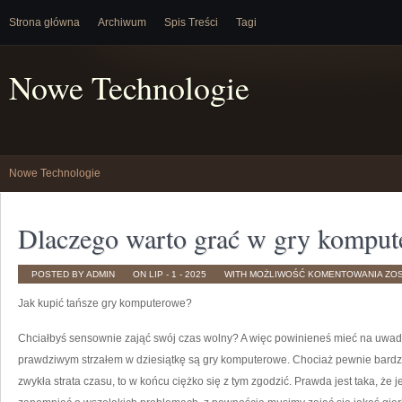
Strona główna
Archiwum
Spis Treści
Tagi
Nowe Technologie
Nowe Technologie
Dlaczego warto grać w gry komput
DL
POSTED BY ADMIN
ON LIP - 1 - 2025
WITH
MOŻLIWOŚĆ KOMENTOWANIA
ZO
WA
GR
Jak kupić tańsze gry komputerowe?
W
GR
KO
Chciałbyś sensownie zająć swój czas wolny? A więc powinieneś mieć na uwad
prawdziwym strzałem w dziesiątkę są gry komputerowe. Chociaż pewnie bardzo
zwykła strata czasu, to w końcu ciężko się z tym zgodzić. Prawda jest taka, że