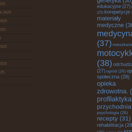
genetyka
(30
2025
edukacyjne
(27)
korepetycje
ik 2025
(25)
materiały
2025
medyczne
(3
2025
medycyn
5
(37)
mieszkani
2025
motocykl
(38)
2025
odchudz
op
(27)
ogród
(26)
025
społeczna
(28)
opieka
zdrowotna.
(
profilaktyka
przychodnia
psychologia
(26)
recepty
(31)
rehabilitacja
(28
spr