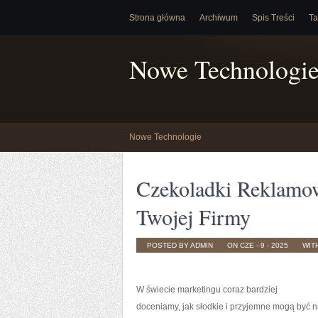
Strona główna
Archiwum
Spis Treści
Ta
Nowe Technologi
Nowe Technologie
Czekoladki Reklamow
Twojej Firmy
POSTED BY ADMIN
ON CZE - 9 - 2025
WIT
W świecie marketingu coraz bardziej
doceniamy, jak słodkie i przyjemne mogą być 