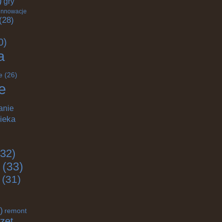
)
gry
innowacje
(28)
0)
a
e
(26)
e
anie
ieka
32)
(33)
(31)
)
remont
zęt