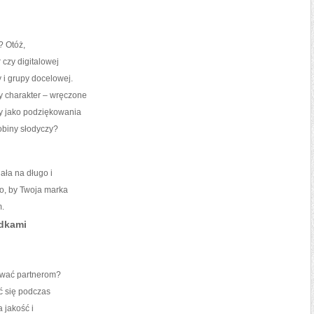
? Otóż,
 czy digitalowej
 i grupy docelowej.
 charakter – wręczone
y jako podziękowania
robiny słodyczy?
ała na długo i
to, by Twoja marka
m.
adkami
ować partnerom?
ć się podczas
 jakość i