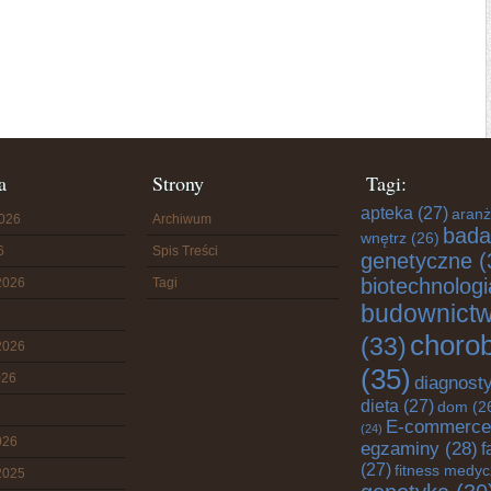
a
Strony
Tagi:
apteka
(27)
aranż
2026
Archiwum
bada
wnętrz
(26)
6
Spis Treści
genetyczne
(
biotechnologi
2026
Tagi
budownict
choro
(33)
2026
(35)
026
diagnost
dieta
(27)
dom
(2
E-commerce
(24)
026
egzaminy
(28)
f
(27)
fitness medy
2025