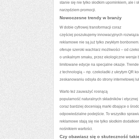
stanie się nie tylko słodkim upominkiem, ale i
narzędziem promocji.
Nowoczesne trendy w branży
W dobie cyfrowej transformacji coraz
częściej poszukujemy innowacyjnych rozwiąza
reklamowe nie są już tylko zwykłym bonbonem
oferuje szeroki wachlarz możliwości – od czek
o unikalnym smaku, przez ekologiczne wersje b
limitowane edycje na specjalne okazje. Trendem
z technologią – np. czekoladki z ukrytym QR ko
zeskanowaniu odsyła do strony internetowej lu
Warto też zauważyć rosnącą
popularność naturalnych składników i etycznej 
coraz bardziej doceniają marki dbające o środ
odpowiedzialne podejście. To wszystko sprawia
reklamowe stają się nie tylko słodkim dodatkie
nośnikiem wartości.
Czy obawiasz się o skuteczność takie