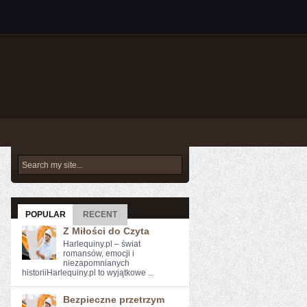
POPULAR
RECENT
Z Miłości do Czyta
Harlequiny.pl – świat
romansów, emocji i
niezapomnianych
historiiHarlequiny.pl to wyjątkowe ...
Bezpieczne przetrzym