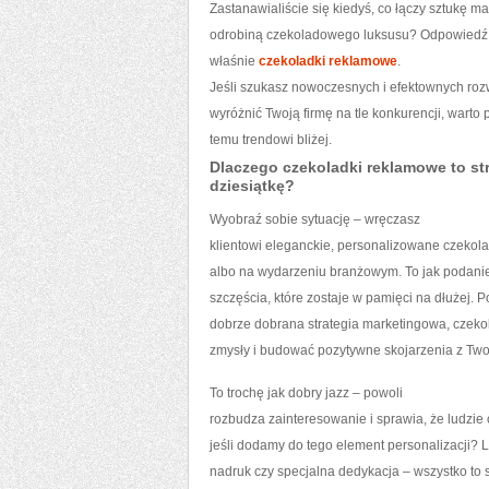
Zastanawialiście się kiedyś, co łączy sztukę ma
odrobiną czekoladowego luksusu? Odpowiedź je
właśnie
czekoladki reklamowe
.
Jeśli szukasz nowoczesnych i efektownych roz
wyróżnić Twoją firmę na tle konkurencji, warto p
temu trendowi bliżej.
Dlaczego czekoladki reklamowe to str
dziesiątkę?
Wyobraź sobie sytuację – wręczasz
klientowi eleganckie, personalizowane czekola
albo na wydarzeniu branżowym. To jak podan
szczęścia, które zostaje w pamięci na dłużej. 
dobrze dobrana strategia marketingowa, czeko
zmysły i budować pozytywne skojarzenia z Two
To trochę jak dobry jazz – powoli
rozbudza zainteresowanie i sprawia, że ludzie 
jeśli dodamy do tego element personalizacji? L
nadruk czy specjalna dedykacja – wszystko to 