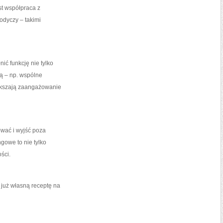
t współpraca z
łodyczy – takimi
ć funkcję nie tylko
ną – np. wspólne
ększają zaangażowanie
ować i wyjść poza
gowe to nie tylko
ści.
już własną receptę na