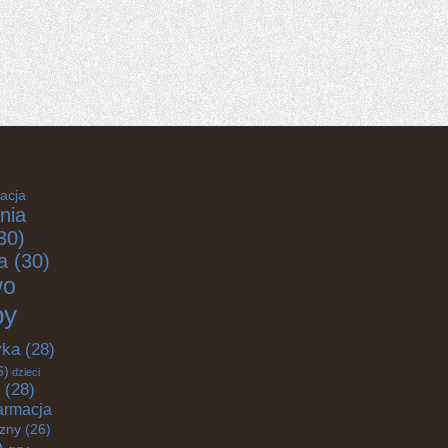
acja
nia
30)
a
(30)
wo
by
yka
(28)
6)
dzieci
(28)
armacja
czny
(26)