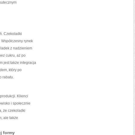
 skutecznym
ń. Czekoladki
. Współczesny rynek
oladek z nadzieniem
ez cukru, aż po
 jest także integracja
dem, który po
b rabatu.
produkcji. Klienci
owisko i społecznie
, że czekoladki
m, ale także
j formy