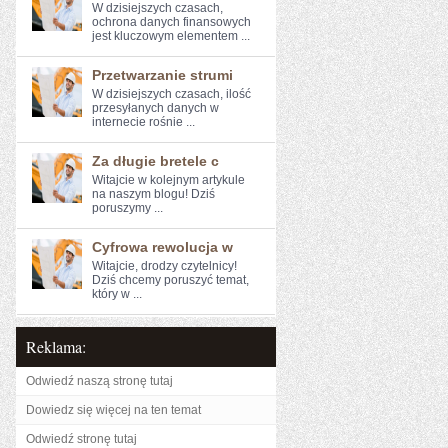
W ⁣dzisiejszych czasach,
ochrona ‍danych finansowych‌
jest kluczowym elementem ...
Przetwarzanie strumi
W ​dzisiejszych czasach,⁣ ilość
przesyłanych danych w
internecie rośnie ...
Za długie bretele c
Witajcie w kolejnym artykule ​
na naszym blogu! Dziś
‌poruszymy ...
Cyfrowa rewolucja w
Witajcie, drodzy czytelnicy!
Dziś chcemy poruszyć temat,
który w ...
Reklama:
Odwiedź naszą stronę tutaj
Dowiedz się więcej na ten temat
Odwiedź stronę tutaj