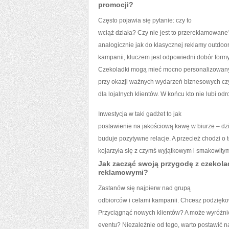
promocji?
Często pojawia się pytanie: czy to
wciąż działa? Czy nie jest to przereklamowane
analogicznie jak do klasycznej reklamy outdoor
kampanii, kluczem jest odpowiedni dobór formy
Czekoladki mogą mieć mocno personalizowany
przy okazji ważnych wydarzeń biznesowych cz
dla lojalnych klientów. W końcu kto nie lubi od
Inwestycja w taki gadżet to jak
postawienie na jakościową kawę w biurze – dzi
buduje pozytywne relacje. A przecież chodzi o 
kojarzyła się z czymś wyjątkowym i smakowity
Jak zacząć swoją przygodę z czekol
reklamowymi?
Zastanów się najpierw nad grupą
odbiorców i celami kampanii. Chcesz podzięk
Przyciągnąć nowych klientów? A może wyróżni
eventu? Niezależnie od tego, warto postawić na