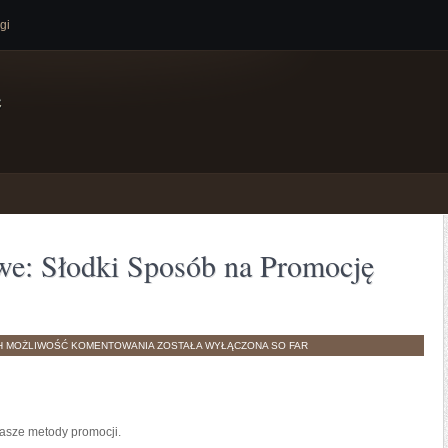
gi
e
e: Słodki Sposób na Promocję
CZEKOLADKI
H
MOŻLIWOŚĆ KOMENTOWANIA
ZOSTAŁA WYŁĄCZONA
SO FAR
REKLAMOWE:
SŁODKI
SPOSÓB
NA
PROMOCJĘ
TWOJEJ
FIRMY
nasze metody promocji.