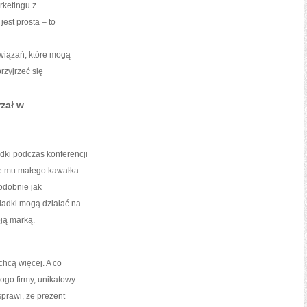
rketingu z
st prosta – to
wiązań, które mogą
rzyjrzeć się
zał w
dki podczas konferencji
ie mu małego kawałka
Podobnie jak
ladki mogą działać na
ją marką.
chcą więcej. A co
ogo firmy, unikatowy
sprawi, że prezent