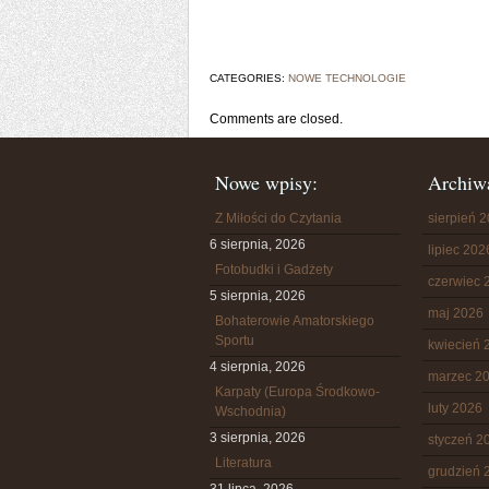
CATEGORIES:
NOWE TECHNOLOGIE
Comments are closed.
Nowe wpisy:
Archiw
Z Miłości do Czytania
sierpień 
6 sierpnia, 2026
lipiec 202
Fotobudki i Gadżety
czerwiec 
5 sierpnia, 2026
maj 2026
Bohaterowie Amatorskiego
Sportu
kwiecień 
4 sierpnia, 2026
marzec 2
Karpaty (Europa Środkowo-
luty 2026
Wschodnia)
3 sierpnia, 2026
styczeń 2
Literatura
grudzień 