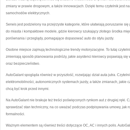
zmiany w prawie drogowym, a także innowacjach. Dzięki temu czytelnik jest na 
samochodów elektrycznych.
Serwis jest podzielony na przejrzyste kategorie, które ułatwiają poruszanie się 
do miasta i kompaktowe modele, gdzie kierowcy szukający złotego środka mię
porównania i przeglądy, pomagające dopasować auto do stylu jazdy.
Osobne miejsce zajmują technologiczne trendy motoryzacyjne. To tutaj czyteln
zmieniają sposób planowania podróży, jakie asystenci kierowcy pojawiają się
oraz bezpieczeństwo.
AutoGalant spogląda również w przyszłość, rozwijając dział auta jutra. Czytelni
elektromobilności, autonomicznych systemach jazdy, a także zmianach, jakie cze
chcą być krok przed innymi.
Na AutoGalant nie brakuje też treści poświęconych rynkom aut z drugiej ręki. C
sprawdzać stan techniczny, na co uważać podczas podpisywania umowy, jak r
formalności.
Ważnym elementem są również treści dotyczące OC, AC i innych polis. AutoG