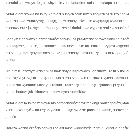
poradnik po wszystkim, co wiąże się z posiadaniem auta: od zakupu auta, prze
AutoGalant stawia na fakty. Zamiast pustych stwierdzeń znajdziesz tu krok po
warsztatowe. Autorzy wyjaśniają, jak w realnym świecie wyglądają wydatki na 
naprawy oraz jak wybierać opony, części i dodatkowe wyposażenie w sposób 
Jednym z najważniejszych filarów serwisu są praktyczne sprawdziany pojazdó
katalogowe, ale o to, jak samochód zachowuje się na drodze. Czy jest wygodny
potrzebuje benzyny lub diesla? Dzięki rzetelnym testom czytelnik może podją
zakup.
Drugim kluczowym działem są materiały o naprawach i obsłudze. To tu AutoGal
psuł się zbyt często i nie generował niepotrzebnych kosztów. Czytelnik dowiadu
co można wykonać własnymi rękami. Takie czytelne opisy czynności przydają
samochodów, jak i kierowcom nowszych roczników.
AutoGalant to także zestawienia samochodów oraz rankingi podzespołów, któr
Zamiast wierzyć w foldery, czytelnik dostaje szczere podsumowanie, porównan
jakości.
Bardzo ważną częścią serwisu są aktualne wiadomości z rynku. AutoGalant śl