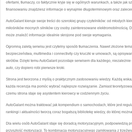
ofertami, tłumaczy, co faktycznie kryje się w ogólnych warunkach, a także jak 
finansowaniu znajdziesz informacje o wynajmie długoterminowym oraz zalece
AutoGalant kieruje swoje treści do szerokiej grupy czytelników: od młodych ki
miłośników mocnych silników czy osoby zainteresowane elektromobilnością. 
może znaleźć informacje idealnie skrojone pod swoje wymagania.
Ogromną zaletą serwisu jest czytelny sposób tłumaczenia. Nawet złożone tem
bezpieczeństwa, multimedia i connectivity czy kruczki w umowach, są opisywa
skrótów. Dzięki temu AutoGalant pozostaje serwisem dla każdego, niezależnie 
auto, czy dopiero robi pierwsze kroki.
Strona jest tworzona z myślą o praktycznym zastosowaniu wiedzy. Każdą wsk
każda recenzja ma pomóc wybrać najlepsze rozwiązanie. Zamiast teoretyzowan
czemu strona staje się asystentem kierowcy w codziennym życiu.
AutoGalant można traktować jak kompendium o samochodach, które jest regular
rankingi i aktualności tworzą coraz bogatszą bibliotekę wiedzy, do której możn
Dla wielu osób AutoGalant staje się doradcą motoryzacyjnym, podpowiedzią p
przyszłość motoryzacji. To kombinacja motoryzacyjnego zamiłowania z trzeźwy