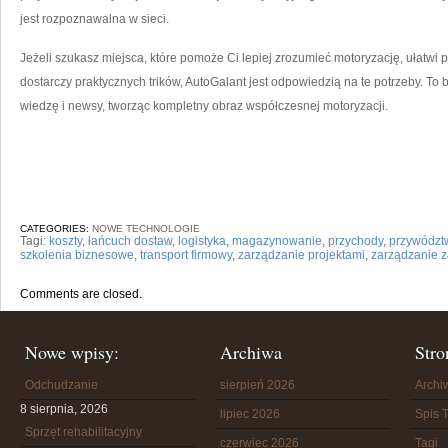
jest rozpoznawalna w sieci.
Jeżeli szukasz miejsca, które pomoże Ci lepiej zrozumieć motoryzację, ułatwi p
dostarczy praktycznych trików, AutoGalant jest odpowiedzią na te potrzeby. To b
wiedzę i newsy, tworząc kompletny obraz współczesnej motoryzacji.
CATEGORIES:
NOWE TECHNOLOGIE
Tagi:
koszty
,
łańcuch dostaw
,
logistyka
,
magazynowanie
,
przychody
,
przywództ
szkolenia biznesowe
,
transport firmowy
,
zarządzanie projektami
,
zarządzanie 
Comments are closed.
Nowe wpisy:
Archiwa
Stro
Odchudzanie
sierpień 2026
Arch
8 sierpnia, 2026
lipiec 2026
Spis T
Sprzęt rehabilitacyjny
czerwiec 2026
Tagi