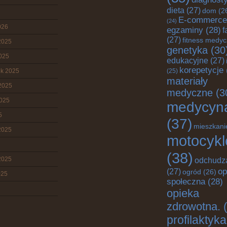
dieta
(27)
dom
(2
E-commerce
(24)
026
egzaminy
(28)
f
(27)
fitness medy
2025
genetyka
(30
2025
edukacyjne
(27)
korepetycje
ik 2025
(25)
materiały
2025
medyczne
(3
2025
medycyn
5
(37)
mieszkani
2025
motocykl
(38)
2025
odchudz
op
(27)
ogród
(26)
025
społeczna
(28)
opieka
zdrowotna.
(
profilaktyka