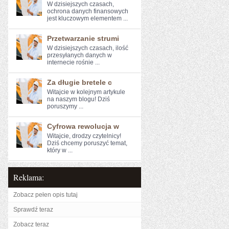
W ⁣dzisiejszych czasach,
ochrona ‍danych finansowych‌
jest kluczowym elementem ...
Przetwarzanie strumi
W ​dzisiejszych czasach,⁣ ilość
przesyłanych danych w
internecie rośnie ...
Za długie bretele c
Witajcie w kolejnym artykule ​
na naszym blogu! Dziś
‌poruszymy ...
Cyfrowa rewolucja w
Witajcie, drodzy czytelnicy!
Dziś chcemy poruszyć temat,
który w ...
Reklama:
Zobacz pełen opis tutaj
Sprawdź teraz
Zobacz teraz