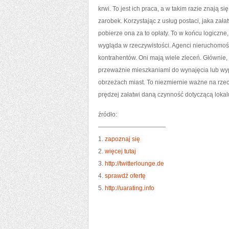
krwi. To jest ich praca, a w takim razie znają 
zarobek. Korzystając z usług postaci, jaka zał
pobierze ona za to opłaty. To w końcu logiczne
wygląda w rzeczywistości. Agenci nieruchomośc
kontrahentów. Oni mają wiele zleceń. Głównie,
przeważnie mieszkaniami do wynajęcia lub wyp
obrzeżach miast. To niezmiernie ważne na rzec
prędzej załatwi daną czynność dotyczącą loka
źródło:
———————————
1.
zapoznaj się
2.
więcej tutaj
3.
http://twitterlounge.de
4.
sprawdź ofertę
5.
http://uarating.info