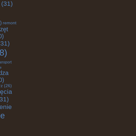
(31)
)
remont
zęt
0)
31)
8)
ransport
e
dza
0)
rz
(26)
jęcia
31)
enie
ie