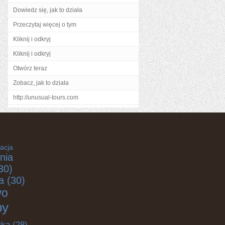
Dowiedz się, jak to działa
Przeczytaj więcej o tym
Kliknij i odkryj
Kliknij i odkryj
Otwórz teraz
Zobacz, jak to działa
http://unusual-tours.com
acja
nia
30)
a
(30)
wo
by
yka
(28)