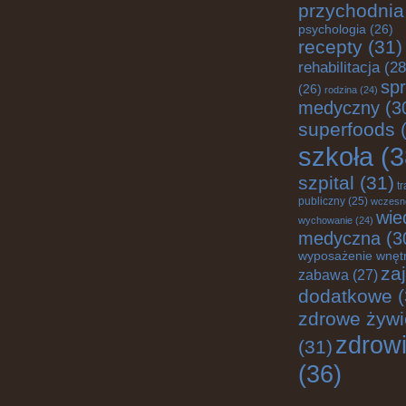
przychodnia
psychologia
(26)
recepty
(31)
rehabilitacja
(28
spr
(26)
rodzina
(24)
medyczny
(3
superfoods
(
szkoła
(3
szpital
(31)
t
publiczny
(25)
wczesn
wie
wychowanie
(24)
medyczna
(3
wyposażenie wnęt
za
zabawa
(27)
dodatkowe
(
zdrowe żywi
zdrow
(31)
(36)