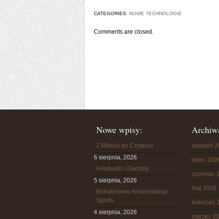
CATEGORIES:
NOWE TECHNOLOGIE
Comments are closed.
Nowe wpisy:
Archiw
Z Miłości do Czytania
sierpień 
6 sierpnia, 2026
lipiec 202
Fotobudki i Gadżety
czerwiec 
5 sierpnia, 2026
maj 2026
Bohaterowie Amatorskiego
Sportu
kwiecień 
4 sierpnia, 2026
marzec 2