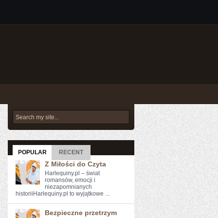
POPULAR
RECENT
Z Miłości do Czyta
Harlequiny.pl – świat
romansów, emocji i
niezapomnianych
historiiHarlequiny.pl to wyjątkowe ...
Bezpieczne przetrzym