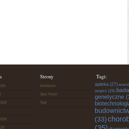
a
Strony
Tagi:
apteka
(27)
aranż
2026
Archiwum
bada
wnętrz
(26)
6
Spis Treści
genetyczne
(
biotechnologi
2026
Tagi
budownict
choro
(33)
2026
(35)
026
diagnost