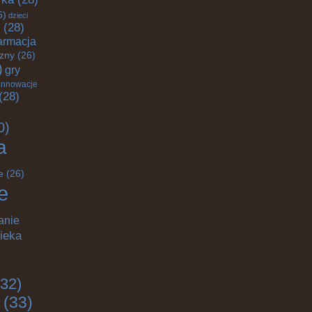
6)
dzieci
(28)
armacja
czny
(26)
)
gry
innowacje
(28)
0)
a
e
(26)
e
anie
ieka
32)
(33)