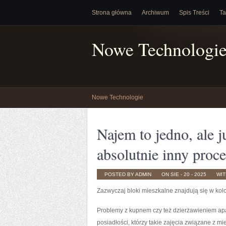
Strona główna
Archiwum
Spis Treści
Ta
Nowe Technologi
Nowe Technologie
Najem to jedno, ale j
absolutnie inny proce
POSTED BY ADMIN
ON SIE - 20 - 2025
WI
Zazwyczaj bloki mieszkalne znajdują się w ko
Problemy z kupnem czy też dzierżawieniem apa
posiadłości, którzy takie zajęcia związane z 