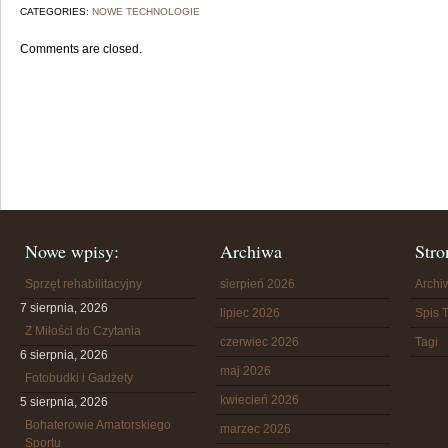
CATEGORIES:
NOWE TECHNOLOGIE
Comments are closed.
Nowe wpisy:
Archiwa
Stro
Sprzęt rehabilitacyjny
sierpień 2026
Arch
7 sierpnia, 2026
lipiec 2026
Spis T
Z Miłości do Czytania
czerwiec 2026
Tagi
6 sierpnia, 2026
maj 2026
Fotobudki i Gadżety
kwiecień 2026
5 sierpnia, 2026
Bohaterowie Amatorskiego
marzec 2026
Sportu