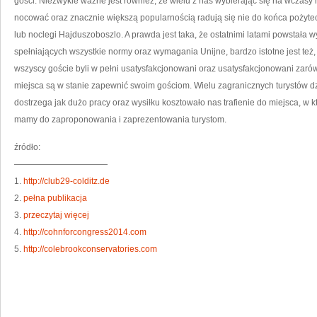
gości. Niezwykle ważne jest również, że wielu z nas wybierając się na wczas
nocować oraz znacznie większą popularnością radują się nie do końca pożyte
lub noclegi Hajduszoboszlo. A prawda jest taka, że ostatnimi latami powstała 
spełniających wszystkie normy oraz wymagania Unijne, bardzo istotne jest też,
wszyscy goście byli w pełni usatysfakcjonowani oraz usatysfakcjonowani zarów
miejsca są w stanie zapewnić swoim gościom. Wielu zagranicznych turystów dzi
dostrzega jak dużo pracy oraz wysiłku kosztowało nas trafienie do miejsca, w k
mamy do zaproponowania i zaprezentowania turystom.
źródło:
———————————
1.
http://club29-colditz.de
2.
pełna publikacja
3.
przeczytaj więcej
4.
http://cohnforcongress2014.com
5.
http://colebrookconservatories.com